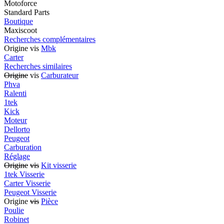
Motoforce
Standard Parts
Boutique
Maxiscoot
Recherches complémentaires
Origine vis
Mbk
Carter
Recherches similaires
Origine
vis
Carburateur
Phva
Ralenti
1tek
Kick
Moteur
Dellorto
Peugeot
Carburation
Réglage
Origine
vis
Kit visserie
1tek Visserie
Carter Visserie
Peugeot Visserie
Origine
vis
Pièce
Poulie
Robinet