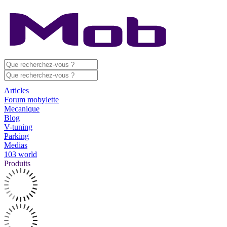
Articles
Forum mobylette
Mecanique
Blog
V-tuning
Parking
Medias
103 world
Produits