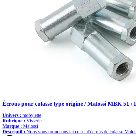
Écrous pour culasse type origine / Malossi MBK 51 / 
Univers :
mobylette
Rubrique :
Visserie
Marque :
Malossi
Descriptif :
Nous vous proposons ici ce set d'écrous de culasse Malos