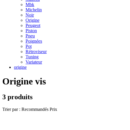
Mbk
Michelin
Noir
Origine
Peugeot
Piston
Pneu
Poignées
Pot
Rétroviseur
Tuning
Variateur
origine
Origine vis
3 produits
Trier par :
Recommandés
Prix