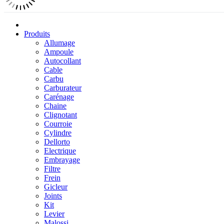
Produits
Allumage
Ampoule
Autocollant
Cable
Carbu
Carburateur
Carénage
Chaine
Clignotant
Courroie
Cylindre
Dellorto
Electrique
Embrayage
Filtre
Frein
Gicleur
Joints
Kit
Levier
Malossi