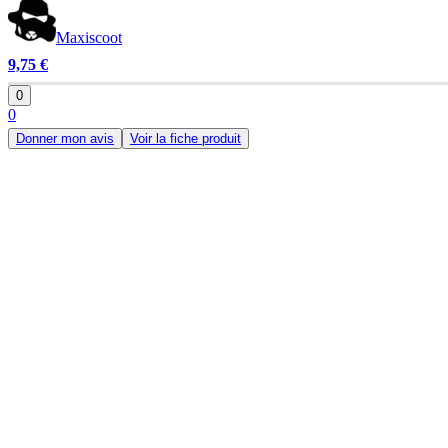
Maxiscoot
9,75 €
0
0
Donner mon avis
Voir la fiche produit