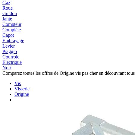
Gaz
Roue
Guidon
Jante
Compteur
Complète
Capot
Embrayage
Levier
Piaggio
Courroie
Electrique
Noir
Comparez toutes les offres de Origine vis pas cher en découvrant tous
Vis
Visserie
Origine