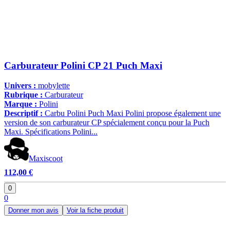
Carburateur Polini CP 21 Puch Maxi
Univers :
mobylette
Rubrique :
Carburateur
Marque :
Polini
Descriptif :
Carbu Polini Puch Maxi Polini propose également une
version de son carburateur CP spécialement conçu pour la Puch
Maxi. Spécifications Polini...
Maxiscoot
112,00 €
0
0
Donner mon avis
Voir la fiche produit