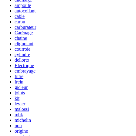
ampoule
autocollant
cable
carbu
carburateur
Carénage
chaine
clignotant
courroie
cylindre
dellorto
Electrique
embrayage
filtre
frein
gicleur
joints
kit
levier
malossi
mbk
michelin
noir
origine