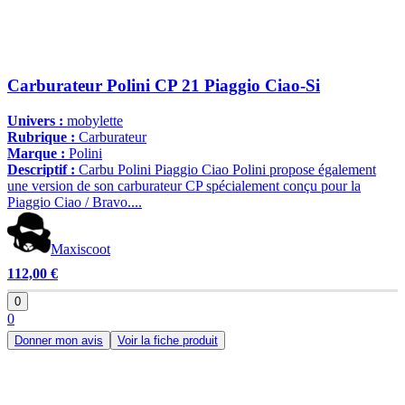
Carburateur Polini CP 21 Piaggio Ciao-Si
Univers :
mobylette
Rubrique :
Carburateur
Marque :
Polini
Descriptif :
Carbu Polini Piaggio Ciao Polini propose également
une version de son carburateur CP spécialement conçu pour la
Piaggio Ciao / Bravo....
Maxiscoot
112,00 €
0
0
Donner mon avis
Voir la fiche produit