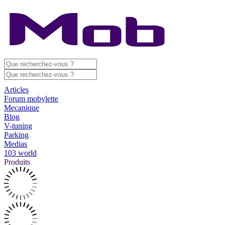
Articles
Forum mobylette
Mecanique
Blog
V-tuning
Parking
Medias
103 world
Produits