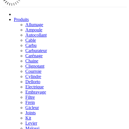
Produits
Allumage
Ampoule
Autocollant
Cable
Carbu
Carburateur
Carénage
Chaine
Clignotant
Courroie
Cylindre
Dellorto
Electrique
Embrayage
Filtre
Frein
Gicleur
Joints
Kit
Levier
Malossi