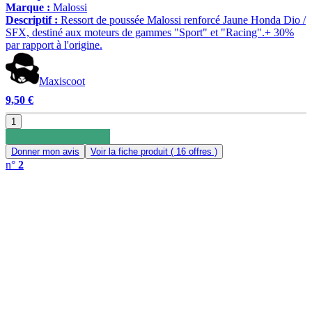
Marque :
Malossi
Descriptif :
Ressort de poussée Malossi renforcé Jaune Honda Dio /
SFX, destiné aux moteurs de gammes "Sport" et "Racing".+ 30%
par rapport à l'origine.
Maxiscoot
9,50 €
1
Donner mon avis
Voir la fiche produit
( 16 offres )
n°
2
0