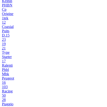
Keihin
PHBN
Cp
Origine
1tek
12
Coaxial
Puits
D.15
23
19
21
Type
Starter
17
Ralenti
Phbl
Mbk
Peugeot
16
103
Racing
50
28
Piaggio