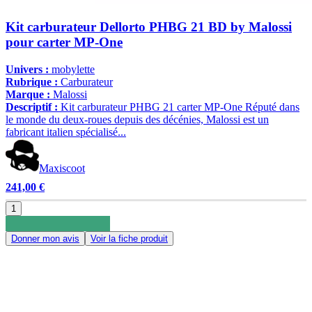
Kit carburateur Dellorto PHBG 21 BD by Malossi
pour carter MP-One
Univers :
mobylette
Rubrique :
Carburateur
Marque :
Malossi
Descriptif :
Kit carburateur PHBG 21 carter MP-One Réputé dans
le monde du deux-roues depuis des décénies, Malossi est un
fabricant italien spécialisé...
Maxiscoot
241,00 €
1
Donner mon avis
Voir la fiche produit