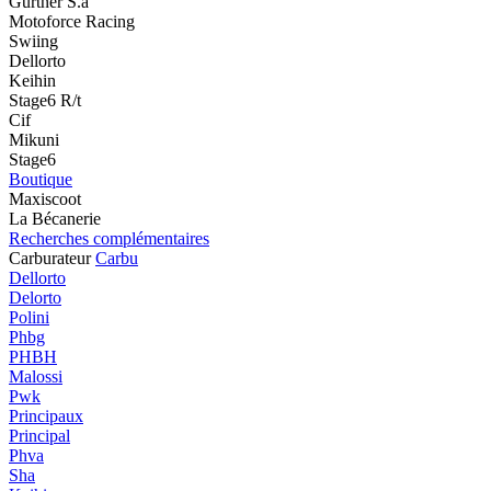
Gurtner S.a
Motoforce Racing
Swiing
Dellorto
Keihin
Stage6 R/t
Cif
Mikuni
Stage6
Boutique
Maxiscoot
La Bécanerie
Recherches complémentaires
Carburateur
Carbu
Dellorto
Delorto
Polini
Phbg
PHBH
Malossi
Pwk
Principaux
Principal
Phva
Sha