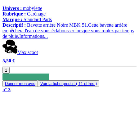
Univers :
mobylette
Rubrique :
Carénage
Marque :
Standard Parts
Descriptif :
Bavette arrière Noire MBK 51.Cette bavette arrière
empêchera l'eau de vous éclabousser lorsque vous roulez par temps
de pluie.Informations...
Maxiscoot
5,50 €
1
Donner mon avis
Voir la fiche produit
( 11 offres )
n°
3
0