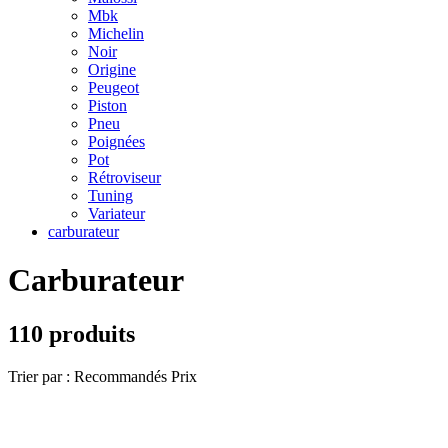
Mbk
Michelin
Noir
Origine
Peugeot
Piston
Pneu
Poignées
Pot
Rétroviseur
Tuning
Variateur
carburateur
Carburateur
110 produits
Trier par :
Recommandés
Prix