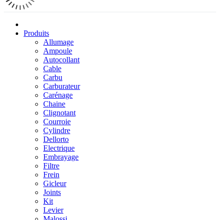
Produits
Allumage
Ampoule
Autocollant
Cable
Carbu
Carburateur
Carénage
Chaine
Clignotant
Courroie
Cylindre
Dellorto
Electrique
Embrayage
Filtre
Frein
Gicleur
Joints
Kit
Levier
Malossi