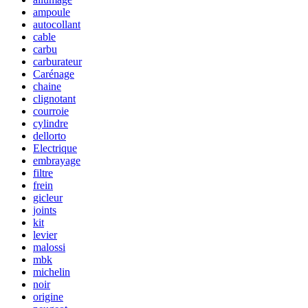
ampoule
autocollant
cable
carbu
carburateur
Carénage
chaine
clignotant
courroie
cylindre
dellorto
Electrique
embrayage
filtre
frein
gicleur
joints
kit
levier
malossi
mbk
michelin
noir
origine