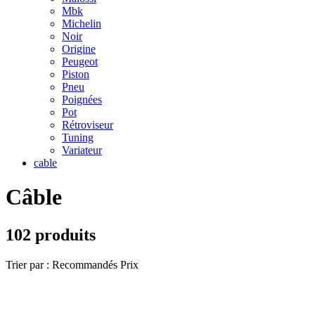
Mbk
Michelin
Noir
Origine
Peugeot
Piston
Pneu
Poignées
Pot
Rétroviseur
Tuning
Variateur
cable
Câble
102 produits
Trier par :
Recommandés
Prix