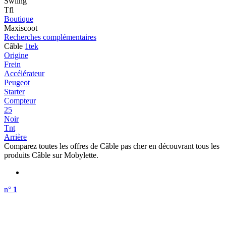
Swiing
Tfl
Boutique
Maxiscoot
Recherches complémentaires
Câble
1tek
Origine
Frein
Accélérateur
Peugeot
Starter
Compteur
25
Noir
Tnt
Arrière
Comparez toutes les offres de Câble pas cher en découvrant tous les
produits Câble sur Mobylette.
n°
1