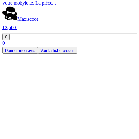
votre mobylette. La pièce...
Maxiscoot
13,50 €
0
0
Donner mon avis
Voir la fiche produit