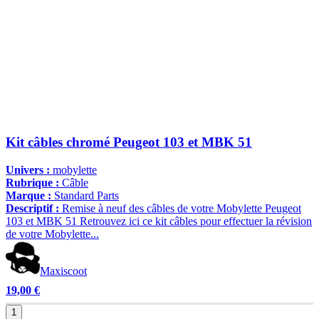
Kit câbles chromé Peugeot 103 et MBK 51
Univers :
mobylette
Rubrique :
Câble
Marque :
Standard Parts
Descriptif :
Remise à neuf des câbles de votre Mobylette Peugeot
103 et MBK 51 Retrouvez ici ce kit câbles pour effectuer la révision
de votre Mobylette...
Maxiscoot
19,00 €
1