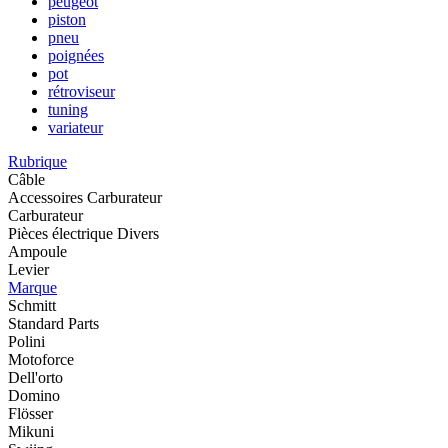
peugeot
piston
pneu
poignées
pot
rétroviseur
tuning
variateur
Rubrique
Câble
Accessoires Carburateur
Carburateur
Pièces électrique Divers
Ampoule
Levier
Marque
Schmitt
Standard Parts
Polini
Motoforce
Dell'orto
Domino
Flösser
Mikuni