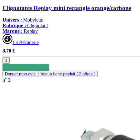
Clignotants Replay mini rectangle orange/carbone
Univers :
Mobylette
Rubrique :
Clignotant
Marque :
Replay
La Bécanerie
8,70 €
1
Donner mon avis
Voir la fiche produit
( 2 offres )
n°
2
0