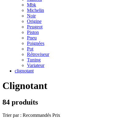
Mbk
Michelin
Noir
Origine
Peugeot
Piston
Pneu
Poignées
Pot
Rétroviseur
Tuning
Variateur
clignotant
Clignotant
84 produits
Trier par :
Recommandés
Prix