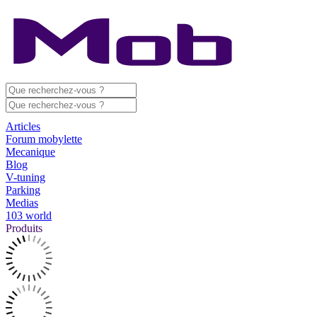
Articles
Forum mobylette
Mecanique
Blog
V-tuning
Parking
Medias
103 world
Produits