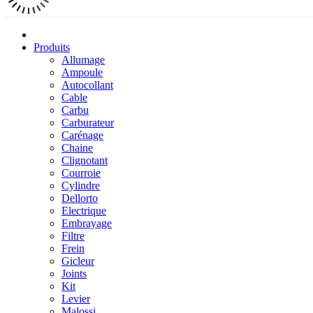
Produits
Allumage
Ampoule
Autocollant
Cable
Carbu
Carburateur
Carénage
Chaine
Clignotant
Courroie
Cylindre
Dellorto
Electrique
Embrayage
Filtre
Frein
Gicleur
Joints
Kit
Levier
Malossi