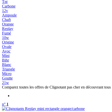
Tnt
Carbone
12v
Ampoule
Chaft
Orange
Replay
Fumé
10w
Origine
Ovale
Avoc
Mini
Bihr
Blanc
Triangle
Micro
Goutte
21w
Comparez toutes les offres de Clignotant pas cher en découvrant tous 
n°
1