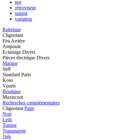
pot
rétroviseur
tuning
variateur
Rubrique
Clignotant
Feu Arrière
Ampoule
Eclairage Divers
Pièces électrique Divers
Marque
Str8
Standard Parts
Koso
Vparts
Boutique
Maxiscoot
Recherches complémentaires
Clignotant
Paire
Noir
Leds
Tuning
Transparent
1tek