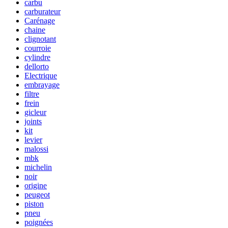
carbu
carburateur
Carénage
chaine
clignotant
courroie
cylindre
dellorto
Electrique
embrayage
filtre
frein
gicleur
joints
kit
levier
malossi
mbk
michelin
noir
origine
peugeot
piston
pneu
poignées