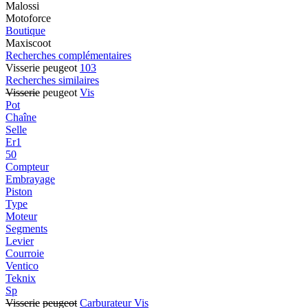
Malossi
Motoforce
Boutique
Maxiscoot
Recherches complémentaires
Visserie peugeot
103
Recherches similaires
Visserie
peugeot
Vis
Pot
Chaîne
Selle
Er1
50
Compteur
Embrayage
Piston
Type
Moteur
Segments
Levier
Courroie
Ventico
Teknix
Sp
Visserie
peugeot
Carburateur Vis