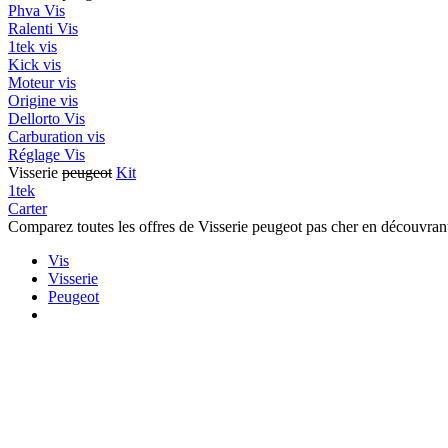
Phva Vis
Ralenti Vis
1tek vis
Kick vis
Moteur vis
Origine vis
Dellorto Vis
Carburation vis
Réglage Vis
Visserie
peugeot
Kit
1tek
Carter
Comparez toutes les offres de Visserie peugeot pas cher en découvrant
Vis
Visserie
Peugeot