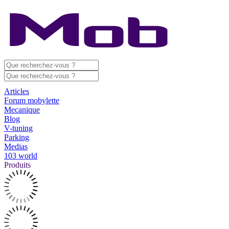
Articles
Forum mobylette
Mecanique
Blog
V-tuning
Parking
Medias
103 world
Produits