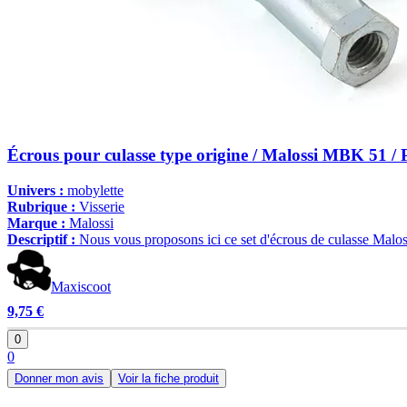
Écrous pour culasse type origine / Malossi MBK 51 / 
Univers :
mobylette
Rubrique :
Visserie
Marque :
Malossi
Descriptif :
Nous vous proposons ici ce set d'écrous de culasse Malos
Maxiscoot
9,75 €
0
0
Donner mon avis
Voir la fiche produit