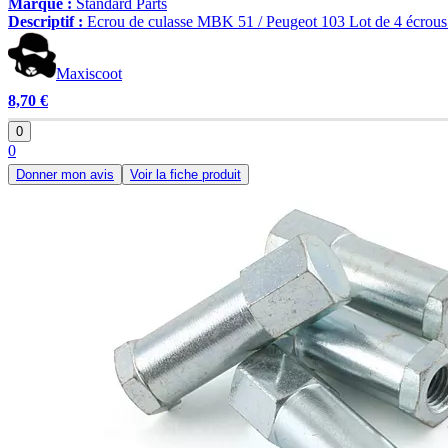
Marque :
Standard Parts
Descriptif :
Ecrou de culasse MBK 51 / Peugeot 103 Lot de 4 écrous 
Maxiscoot
8,70 €
0
0
Donner mon avis
Voir la fiche produit