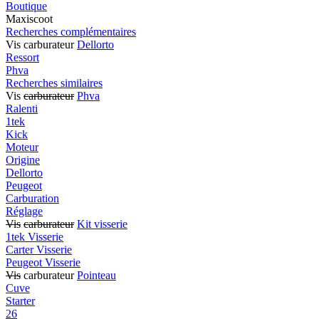
Boutique
Maxiscoot
Recherches complémentaires
Vis carburateur
Dellorto
Ressort
Phva
Recherches similaires
Vis
carburateur
Phva
Ralenti
1tek
Kick
Moteur
Origine
Dellorto
Peugeot
Carburation
Réglage
Vis
carburateur
Kit visserie
1tek Visserie
Carter Visserie
Peugeot Visserie
Vis
carburateur
Pointeau
Cuve
Starter
26