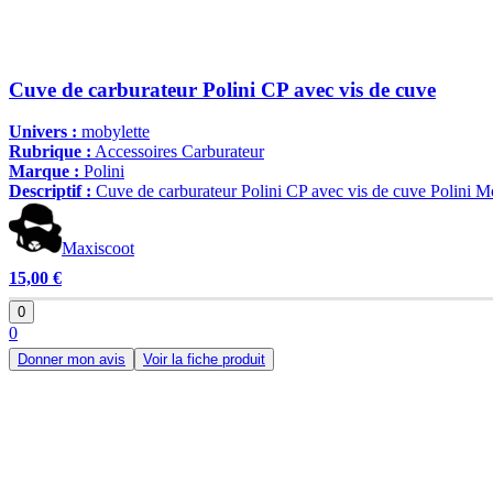
Cuve de carburateur Polini CP avec vis de cuve
Univers :
mobylette
Rubrique :
Accessoires Carburateur
Marque :
Polini
Descriptif :
Cuve de carburateur Polini CP avec vis de cuve Polini Mo
Maxiscoot
15,00 €
0
0
Donner mon avis
Voir la fiche produit