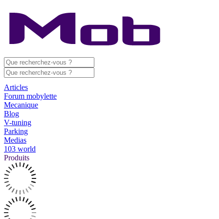
Articles
Forum mobylette
Mecanique
Blog
V-tuning
Parking
Medias
103 world
Produits