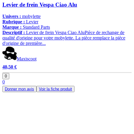
Levier de frein Vespa Ciao Alu
Univers :
mobylette
Rubrique :
Levier
Marque :
Standard Parts
Descriptif :
Levier de frein Vespa Ciao AluPièce de rechange de
qualité d'origine pour votre mobylette. La pièce remplace la pièce
d'origine de première...
Maxiscoot
40,50 €
0
0
Donner mon avis
Voir la fiche produit