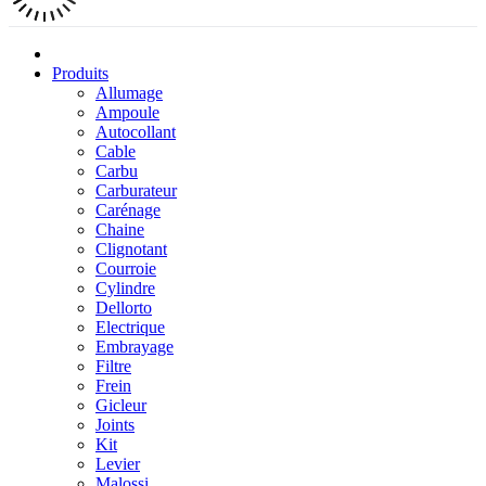
Produits
Allumage
Ampoule
Autocollant
Cable
Carbu
Carburateur
Carénage
Chaine
Clignotant
Courroie
Cylindre
Dellorto
Electrique
Embrayage
Filtre
Frein
Gicleur
Joints
Kit
Levier
Malossi