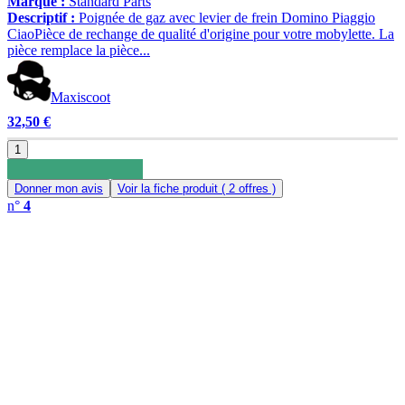
Marque :
Standard Parts
Descriptif :
Poignée de gaz avec levier de frein Domino Piaggio
CiaoPièce de rechange de qualité d'origine pour votre mobylette. La
pièce remplace la pièce...
Maxiscoot
32,50 €
1
Donner mon avis
Voir la fiche produit
( 2 offres )
n°
4
0