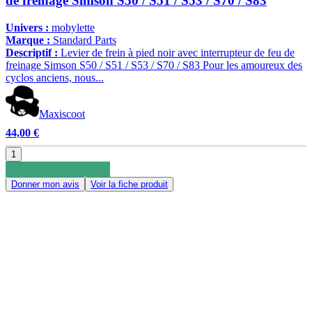
de freinage Simson S50 / S51 / S53 / S70 / S83
Univers :
mobylette
Marque :
Standard Parts
Descriptif :
Levier de frein à pied noir avec interrupteur de feu de
freinage Simson S50 / S51 / S53 / S70 / S83 Pour les amoureux des
cyclos anciens, nous...
Maxiscoot
44,00 €
1
Donner mon avis
Voir la fiche produit
0