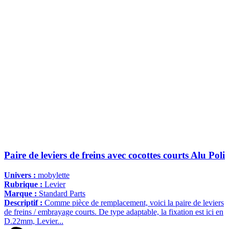
Paire de leviers de freins avec cocottes courts Alu Poli
Univers :
mobylette
Rubrique :
Levier
Marque :
Standard Parts
Descriptif :
Comme pièce de remplacement, voici la paire de leviers
de freins / embrayage courts. De type adaptable, la fixation est ici en
D.22mm, Levier...