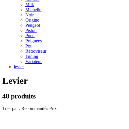
Mbk
Michelin
Noir
Origine
Peugeot
Piston
Pneu
Poignées
Pot
Rétroviseur
Tuning
Variateur
levier
Levier
48 produits
Trier par :
Recommandés
Prix