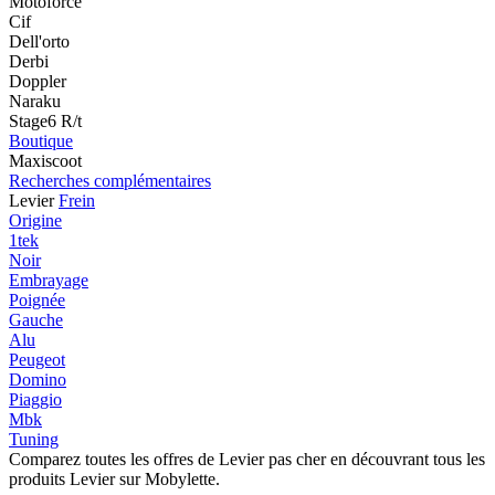
Motoforce
Cif
Dell'orto
Derbi
Doppler
Naraku
Stage6 R/t
Boutique
Maxiscoot
Recherches complémentaires
Levier
Frein
Origine
1tek
Noir
Embrayage
Poignée
Gauche
Alu
Peugeot
Domino
Piaggio
Mbk
Tuning
Comparez toutes les offres de Levier pas cher en découvrant tous les
produits Levier sur Mobylette.