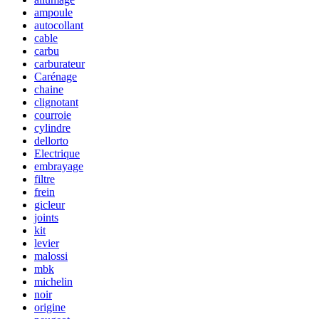
ampoule
autocollant
cable
carbu
carburateur
Carénage
chaine
clignotant
courroie
cylindre
dellorto
Electrique
embrayage
filtre
frein
gicleur
joints
kit
levier
malossi
mbk
michelin
noir
origine