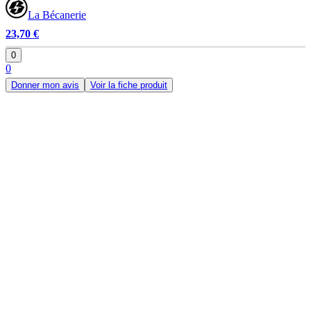
La Bécanerie
23,70 €
0
0
Donner mon avis
Voir la fiche produit