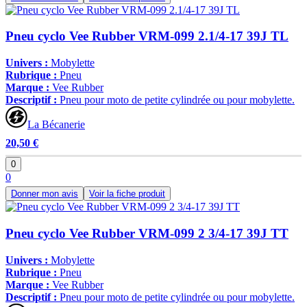
Pneu cyclo Vee Rubber VRM-099 2.1/4-17 39J TL
Univers :
Mobylette
Rubrique :
Pneu
Marque :
Vee Rubber
Descriptif :
Pneu pour moto de petite cylindrée ou pour mobylette.
La Bécanerie
20,50 €
0
0
Donner mon avis
Voir la fiche produit
Pneu cyclo Vee Rubber VRM-099 2 3/4-17 39J TT
Univers :
Mobylette
Rubrique :
Pneu
Marque :
Vee Rubber
Descriptif :
Pneu pour moto de petite cylindrée ou pour mobylette.