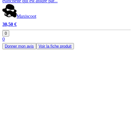
étanchéité qui est assuré par...
Maxiscoot
30,50 €
0
0
Donner mon avis
Voir la fiche produit