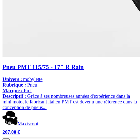
Pneu PMT 115/75 - 17" R Rain
Univers :
mobylette
Rubrique :
Pneu
Marque :
Pmt
Descriptif :
Grâce à ses nombreuses années d'expérience dans la
mini moto, le fabricant Italien PMT est devenu une référence dans la
conception de pneus...
Maxiscoot
207,00 €