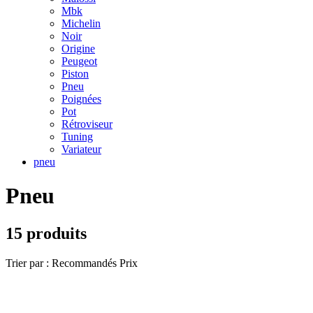
Mbk
Michelin
Noir
Origine
Peugeot
Piston
Pneu
Poignées
Pot
Rétroviseur
Tuning
Variateur
pneu
Pneu
15 produits
Trier par :
Recommandés
Prix