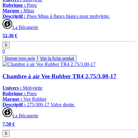
Rubrique :
Pneu
Marque :
Mitas
Descriptif :
Pneu Mitas à flancs blancs pour mobylette.
La Bécanerie
52,30 €
0
0
Donner mon avis
Voir la fiche produit
Chambre à air Vee Rubber TR4 2.75/3.00-17
Univers :
Mobylette
Rubrique :
Pneu
Marque :
Vee Rubber
Descriptif :
275/300-17 Valve droite.
La Bécanerie
7,50 €
0