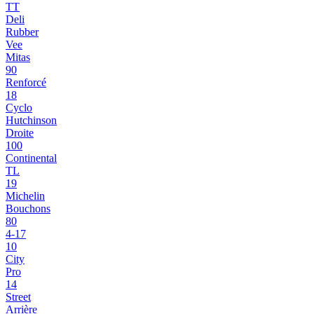
TT
Deli
Rubber
Vee
Mitas
90
Renforcé
18
Cyclo
Hutchinson
Droite
100
Continental
TL
19
Michelin
Bouchons
80
4-17
10
City
Pro
14
Street
Arrière