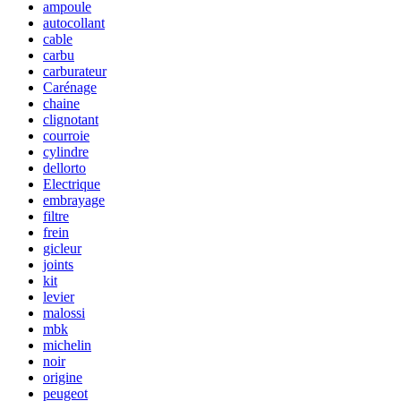
ampoule
autocollant
cable
carbu
carburateur
Carénage
chaine
clignotant
courroie
cylindre
dellorto
Electrique
embrayage
filtre
frein
gicleur
joints
kit
levier
malossi
mbk
michelin
noir
origine
peugeot