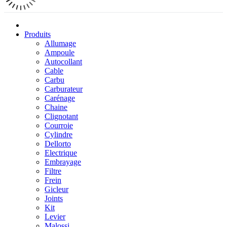
Produits
Allumage
Ampoule
Autocollant
Cable
Carbu
Carburateur
Carénage
Chaine
Clignotant
Courroie
Cylindre
Dellorto
Electrique
Embrayage
Filtre
Frein
Gicleur
Joints
Kit
Levier
Malossi