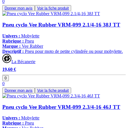
0
Donner mon avis
Voir la fiche produit
Pneu cyclo Vee Rubber VRM-099 2.1/4-16 38J TT
Univers :
Mobylette
Rubrique :
Pneu
Marque :
Vee Rubber
Descriptif :
Pneu pour moto de petite cylindrée ou pour mobylette.
La Bécanerie
19,60 €
0
0
Donner mon avis
Voir la fiche produit
Pneu cyclo Vee Rubber VRM-099 2.3/4-16 46J TT
Univers :
Mobylette
Rubrique :
Pneu