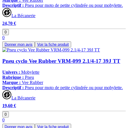
Marque :
Vee Rubber
Descriptif :
Pneu pour moto de petite cylindrée ou pour mobylette.
La Bécanerie
24,70 €
0
0
Donner mon avis
Voir la fiche produit
Pneu cyclo Vee Rubber VRM-099 2.1/4-17 39J TT
Univers :
Mobylette
Rubrique :
Pneu
Marque :
Vee Rubber
Descriptif :
Pneu pour moto de petite cylindrée ou pour mobylette.
La Bécanerie
19,60 €
0
0
Donner mon avis
Voir la fiche produit