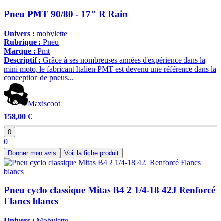
Pneu PMT 90/80 - 17" R Rain
Univers :
mobylette
Rubrique :
Pneu
Marque :
Pmt
Descriptif :
Grâce à ses nombreuses années d'expérience dans la
mini moto, le fabricant Italien PMT est devenu une référence dans la
conception de pneus...
Maxiscoot
158,00 €
0
0
Donner mon avis
Voir la fiche produit
Pneu cyclo classique Mitas B4 2 1/4-18 42J Renforcé
Flancs blancs
Univers :
Mobylette