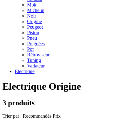
Mbk
Michelin
Noir
Origine
Peugeot
Piston
Pneu
Poignées
Pot
Rétroviseur
Tuning
Variateur
Electrique
Electrique Origine
3 produits
Trier par :
Recommandés
Prix