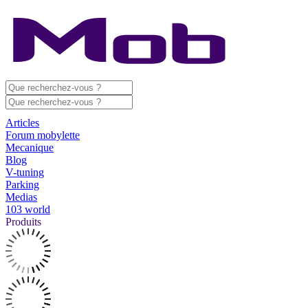
Articles
Forum mobylette
Mecanique
Blog
V-tuning
Parking
Medias
103 world
Produits