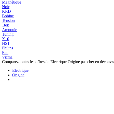
Magnétique
Noir
KRD
Bobine
Tension
1tek
Ampoule
Tuning
X10
HS1
Philips
Eau
Vicma
Comparez toutes les offres de Electrique Origine pas cher en découvra
Electrique
Origine