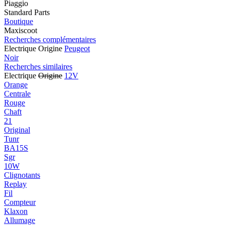
Piaggio
Standard Parts
Boutique
Maxiscoot
Recherches complémentaires
Electrique Origine
Peugeot
Noir
Recherches similaires
Electrique
Origine
12V
Orange
Centrale
Rouge
Chaft
21
Original
Tunr
BA15S
Sgr
10W
Clignotants
Replay
Fil
Compteur
Klaxon
Allumage