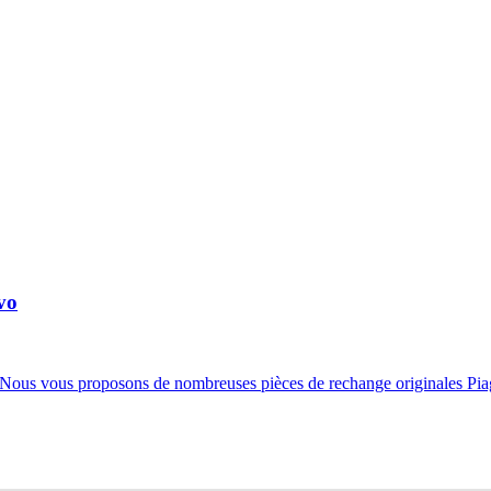
vo
ous vous proposons de nombreuses pièces de rechange originales Piagg