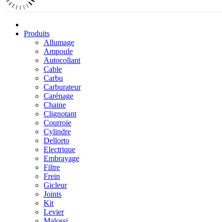
Produits
Allumage
Ampoule
Autocollant
Cable
Carbu
Carburateur
Carénage
Chaine
Clignotant
Courroie
Cylindre
Dellorto
Electrique
Embrayage
Filtre
Frein
Gicleur
Joints
Kit
Levier
Malossi