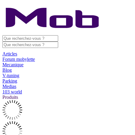
Articles
Forum mobylette
Mecanique
Blog
V-tuning
Parking
Medias
103 world
Produits