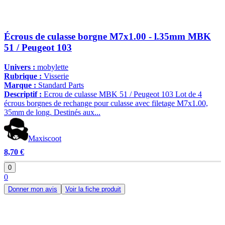
Écrous de culasse borgne M7x1.00 - l.35mm MBK
51 / Peugeot 103
Univers :
mobylette
Rubrique :
Visserie
Marque :
Standard Parts
Descriptif :
Ecrou de culasse MBK 51 / Peugeot 103 Lot de 4
écrous borgnes de rechange pour culasse avec filetage M7x1.00,
35mm de long. Destinés aux...
Maxiscoot
8,70 €
0
0
Donner mon avis
Voir la fiche produit