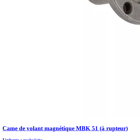
Came de volant magnétique MBK 51 (à rupteur)