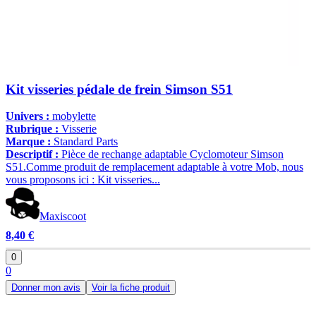
Kit visseries pédale de frein Simson S51
Univers :
mobylette
Rubrique :
Visserie
Marque :
Standard Parts
Descriptif :
Pièce de rechange adaptable Cyclomoteur Simson
S51.Comme produit de remplacement adaptable à votre Mob, nous
vous proposons ici : Kit visseries...
Maxiscoot
8,40 €
0
0
Donner mon avis
Voir la fiche produit