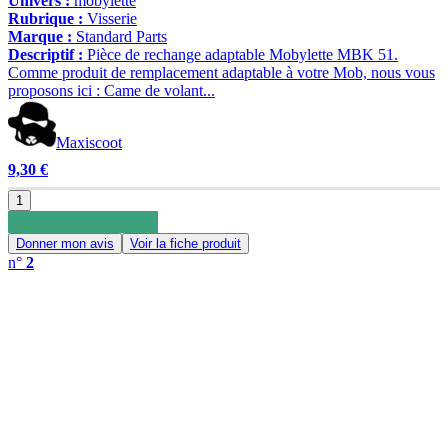
Univers :
mobylette
Rubrique :
Visserie
Marque :
Standard Parts
Descriptif :
Pièce de rechange adaptable Mobylette MBK 51.
Comme produit de remplacement adaptable à votre Mob, nous vous
proposons ici : Came de volant...
Maxiscoot
9,30 €
1
Donner mon avis
Voir la fiche produit
n°
2
0