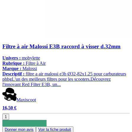
Filtre à air Malossi E3B raccord à visser d.32mm
Univers :
mobylette
Rubrique :
Filtre à Air
Marque :
Malossi
Descriptif :
filtre a air malossi e3b Ø32-82x1.25 pour carburateurs
phbgL'un des meilleurs filtres pour les scooters.Découvrez
l'innovant Red Filter E3B, un...
Maxiscoot
16,50 €
1
Donner mon avis
Voir la fiche produit