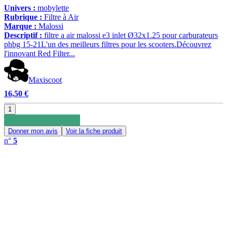
Univers :
mobylette
Rubrique :
Filtre à Air
Marque :
Malossi
Descriptif :
filtre a air malossi e3 inlet Ø32x1.25 pour carburateurs
phbg 15-21L'un des meilleurs filtres pour les scooters.Découvrez
l'innovant Red Filter...
Maxiscoot
16,50 €
1
Donner mon avis
Voir la fiche produit
n°
5
0