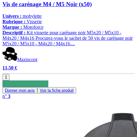
Vis de carénage M4 / M5 Noir (x50)
Univers :
mobylette
Rubrique :
Visserie
Marque :
Motoforce
Descriptif :
Kit visserie pour carénage noir M5x20 / M5x10 -
M4x20 / M4x16 Procurez-vous le sachet de 50 vis de carénage noir
M5x20 / M5x10 - M4x20 / M4x16....
Maxiscoot
11,50 €
1
Donner mon avis
Voir la fiche produit
n°
3
0