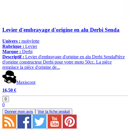
Levier d'embrayage d'origine en alu Derbi Senda
Univers :
mobylette
Rubrique :
Levier
Marque :
Derbi
Descriptif :
Levier d'embrayage d'origine en alu Derbi SendaPièce
d'origine constructeur Derbi pour votre moto 50cc. La pièce
remplace la pièce d'origine de...
Maxiscoot
16,50 €
0
0
Donner mon avis
Voir la fiche produit