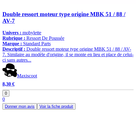
Double ressort moteur type origine MBK 51 / 88 /
AV-7
Univers :
mobylette
Rubrique :
Ressort De Poussée
Marque :
Standard Parts
Descriptif :
Double ressort moteur type origine MBK 51 / 88 / AV-
7. Similaire au modèle d'origine, il se monte en lieu et place de celui-
ci sans autres...
Maxiscoot
8,30 €
0
0
Donner mon avis
Voir la fiche produit