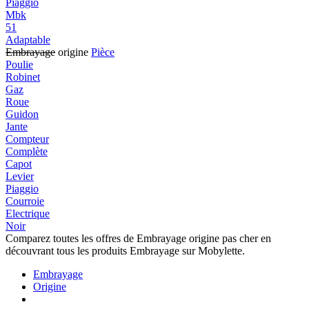
Piaggio
Mbk
51
Adaptable
Embrayage
origine
Pièce
Poulie
Robinet
Gaz
Roue
Guidon
Jante
Compteur
Complète
Capot
Levier
Piaggio
Courroie
Electrique
Noir
Comparez toutes les offres de Embrayage origine pas cher en
découvrant tous les produits Embrayage sur Mobylette.
Embrayage
Origine