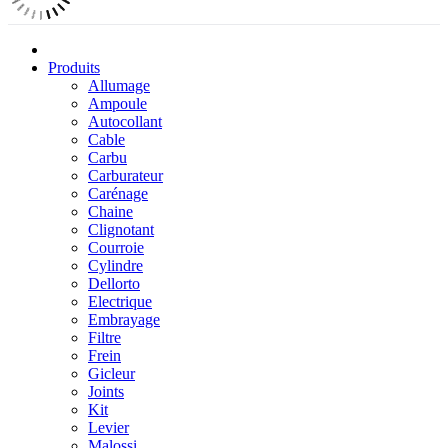
Produits
Allumage
Ampoule
Autocollant
Cable
Carbu
Carburateur
Carénage
Chaine
Clignotant
Courroie
Cylindre
Dellorto
Electrique
Embrayage
Filtre
Frein
Gicleur
Joints
Kit
Levier
Malossi