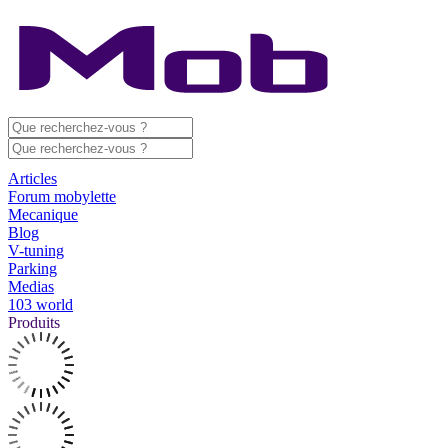
Articles
Forum mobylette
Mecanique
Blog
V-tuning
Parking
Medias
103 world
Produits