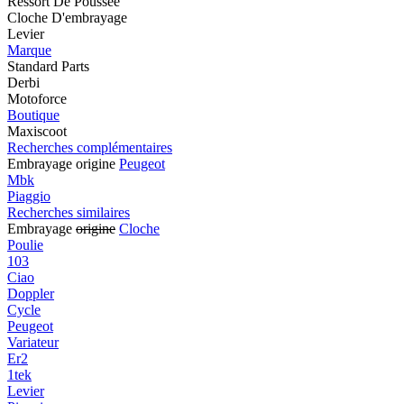
Ressort De Poussée
Cloche D'embrayage
Levier
Marque
Standard Parts
Derbi
Motoforce
Boutique
Maxiscoot
Recherches complémentaires
Embrayage origine
Peugeot
Mbk
Piaggio
Recherches similaires
Embrayage
origine
Cloche
Poulie
103
Ciao
Doppler
Cycle
Peugeot
Variateur
Er2
1tek
Levier