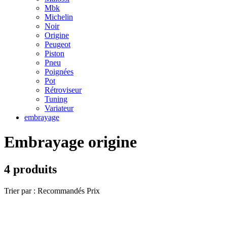
Mbk
Michelin
Noir
Origine
Peugeot
Piston
Pneu
Poignées
Pot
Rétroviseur
Tuning
Variateur
embrayage
Embrayage origine
4 produits
Trier par :
Recommandés
Prix