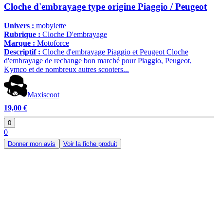
Cloche d'embrayage type origine Piaggio / Peugeot
Univers :
mobylette
Rubrique :
Cloche D'embrayage
Marque :
Motoforce
Descriptif :
Cloche d'embrayage Piaggio et Peugeot Cloche
d'embrayage de rechange bon marché pour Piaggio, Peugeot,
Kymco et de nombreux autres scooters...
Maxiscoot
19,00 €
0
0
Donner mon avis
Voir la fiche produit