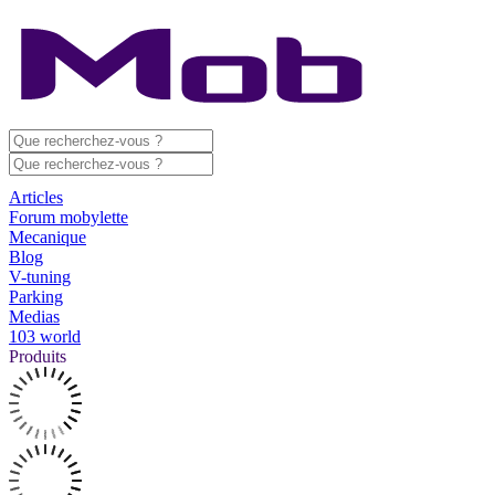
Articles
Forum mobylette
Mecanique
Blog
V-tuning
Parking
Medias
103 world
Produits