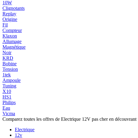
10W
Clignotants
Replay
Origine
Fil
Compteur
Klaxon
Allumage
Magnétique
Noir
KRD
Bobine
Tension
1tek
Ampoule
Tuning
X10
HS1
Philips
Eau
Vicma
Comparez toutes les offres de Electrique 12V pas cher en découvrant t
Electrique
12v