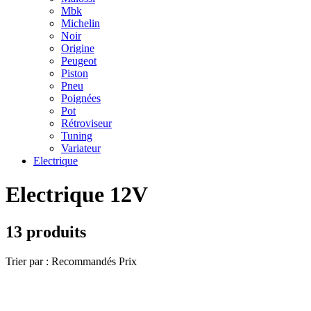
Mbk
Michelin
Noir
Origine
Peugeot
Piston
Pneu
Poignées
Pot
Rétroviseur
Tuning
Variateur
Electrique
Electrique 12V
13 produits
Trier par :
Recommandés
Prix