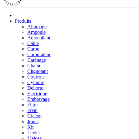
Produits
Allumage
Ampoule
Autocollant
Cable
Carbu
Carburateur
Carénage
Chaine
Clignotant
Courroie
Cylindre
Dellorto
Electrique
Embrayage
Filtre
Frein
Gicleur
Joints
Kit
Levier
Malossi