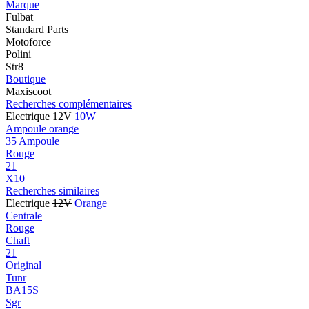
Marque
Fulbat
Standard Parts
Motoforce
Polini
Str8
Boutique
Maxiscoot
Recherches complémentaires
Electrique 12V
10W
Ampoule orange
35 Ampoule
Rouge
21
X10
Recherches similaires
Electrique
12V
Orange
Centrale
Rouge
Chaft
21
Original
Tunr
BA15S
Sgr