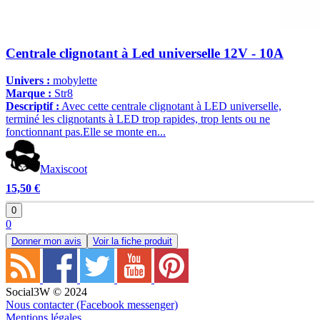
Centrale clignotant à Led universelle 12V - 10A
Univers :
mobylette
Marque :
Str8
Descriptif :
Avec cette centrale clignotant à LED universelle,
terminé les clignotants à LED trop rapides, trop lents ou ne
fonctionnant pas.Elle se monte en...
Maxiscoot
15,50 €
0
0
Donner mon avis
Voir la fiche produit
Social3W © 2024
Nous contacter (Facebook messenger)
Mentions légales