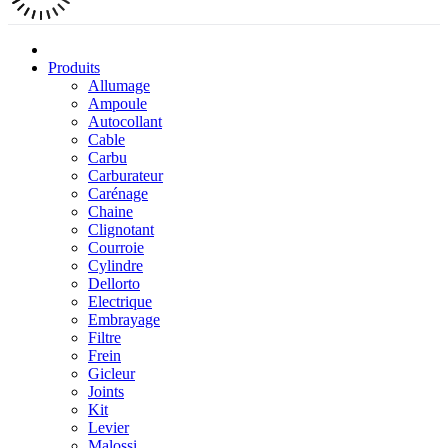
Produits
Allumage
Ampoule
Autocollant
Cable
Carbu
Carburateur
Carénage
Chaine
Clignotant
Courroie
Cylindre
Dellorto
Electrique
Embrayage
Filtre
Frein
Gicleur
Joints
Kit
Levier
Malossi