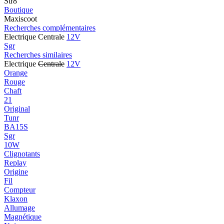
Str8
Boutique
Maxiscoot
Recherches complémentaires
Electrique Centrale
12V
Sgr
Recherches similaires
Electrique
Centrale
12V
Orange
Rouge
Chaft
21
Original
Tunr
BA15S
Sgr
10W
Clignotants
Replay
Origine
Fil
Compteur
Klaxon
Allumage
Magnétique