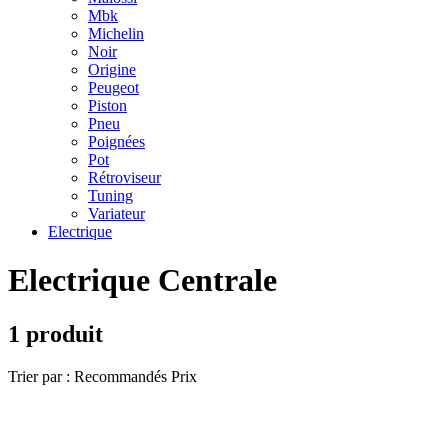
Mbk
Michelin
Noir
Origine
Peugeot
Piston
Pneu
Poignées
Pot
Rétroviseur
Tuning
Variateur
Electrique
Electrique Centrale
1 produit
Trier par :
Recommandés
Prix