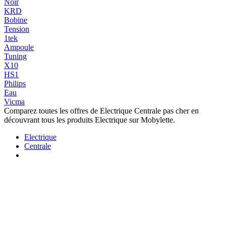
Noir
KRD
Bobine
Tension
1tek
Ampoule
Tuning
X10
HS1
Philips
Eau
Vicma
Comparez toutes les offres de Electrique Centrale pas cher en
découvrant tous les produits Electrique sur Mobylette.
Electrique
Centrale