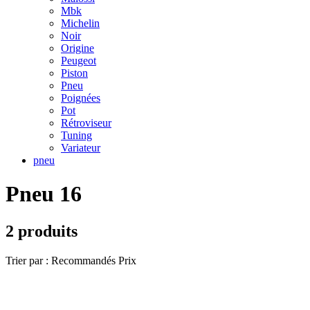
Mbk
Michelin
Noir
Origine
Peugeot
Piston
Pneu
Poignées
Pot
Rétroviseur
Tuning
Variateur
pneu
Pneu 16
2 produits
Trier par :
Recommandés
Prix