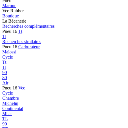
Pneu
Marque
Vee Rubber
Boutique
La Bécanerie
Recherches complémentaires
Pneu 16
Tt
Tl
Recherches similaires
Pneu
16
Carburateur
Malossi
Cycle
Tt
Tl
90
80
Air
Pneu
16
Vee
Cycle
Chambre
Michelin
Continental
Mitas
TL
90