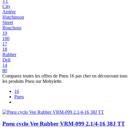
TT
City
Arrière
Hutchinson
Street
Bouchons
19
100
17
18
Rubber
Deli
14
80
Comparez toutes les offres de Pneu 16 pas cher en découvrant tous
les produits Pneu sur Mobylette.
16
Pneu
Pneu cyclo Vee Rubber VRM-099 2.1/4-16 38J TT