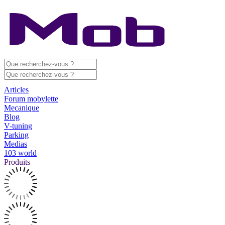
Articles
Forum mobylette
Mecanique
Blog
V-tuning
Parking
Medias
103 world
Produits