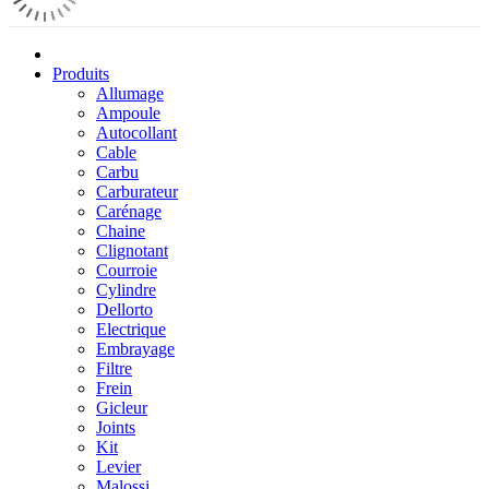
Produits
Allumage
Ampoule
Autocollant
Cable
Carbu
Carburateur
Carénage
Chaine
Clignotant
Courroie
Cylindre
Dellorto
Electrique
Embrayage
Filtre
Frein
Gicleur
Joints
Kit
Levier
Malossi