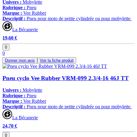
Univers :
Mobylette
Rubrique :
Pneu
Marque :
Vee Rubber
Descriptif :
Pneu pour moto de petite cylindrée ou pour mobylette.
La Bécanerie
19,60 €
0
0
Donner mon avis
Voir la fiche produit
Pneu cyclo Vee Rubber VRM-099 2.3/4-16 46J TT
Univers :
Mobylette
Rubrique :
Pneu
Marque :
Vee Rubber
Descriptif :
Pneu pour moto de petite cylindrée ou pour mobylette.
La Bécanerie
24,70 €
0