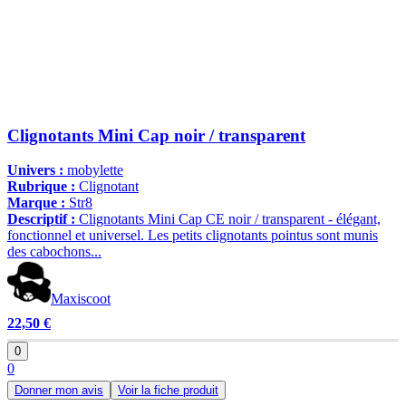
Clignotants Mini Cap noir / transparent
Univers :
mobylette
Rubrique :
Clignotant
Marque :
Str8
Descriptif :
Clignotants Mini Cap CE noir / transparent - élégant,
fonctionnel et universel. Les petits clignotants pointus sont munis
des cabochons...
Maxiscoot
22,50 €
0
0
Donner mon avis
Voir la fiche produit