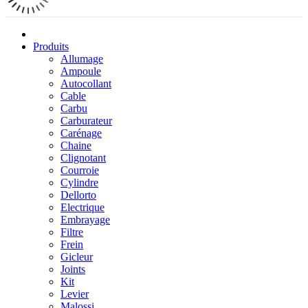
Produits
Allumage
Ampoule
Autocollant
Cable
Carbu
Carburateur
Carénage
Chaine
Clignotant
Courroie
Cylindre
Dellorto
Electrique
Embrayage
Filtre
Frein
Gicleur
Joints
Kit
Levier
Malossi