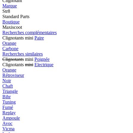
Clignotant
Marque
Str8
Standard Parts
Boutique
Maxiscoot
Recherches complémentaires
Clignotants mini
Paire
Orange
Carbone
Recherches similaires
Clignotants
mini
Poignée
Clignotants
mini
Electrique
Orange
Rétroviseur
Noir
Chaft
Triangle
Bihr
Tuning
Fumé
Replay
Ampoule
Avoc
Vicma