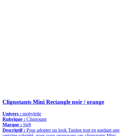
Clignotants Mini Rectangle noir / orange
Univers :
mobylette
Rubrique :
Clignotant
Marque :
Str8
Descriptif :
Pour adopter un look Tuning tout en gardant une
certaine sobriété, nous vous proposons ces clignotants Mini