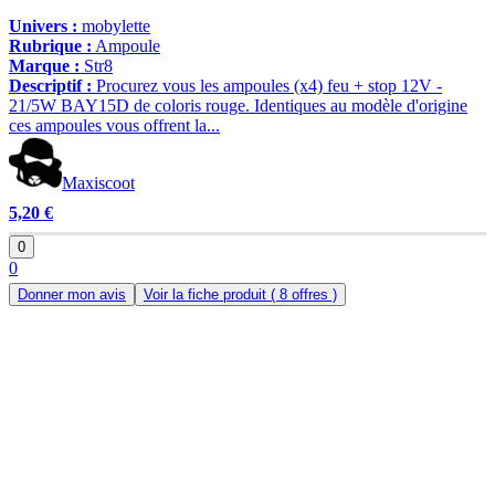
Univers :
mobylette
Rubrique :
Ampoule
Marque :
Str8
Descriptif :
Procurez vous les ampoules (x4) feu + stop 12V -
21/5W BAY15D de coloris rouge. Identiques au modèle d'origine
ces ampoules vous offrent la...
Maxiscoot
5,20 €
0
0
Donner mon avis
Voir la fiche produit
( 8 offres )