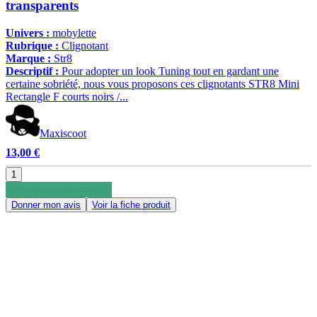
transparents
Univers :
mobylette
Rubrique :
Clignotant
Marque :
Str8
Descriptif :
Pour adopter un look Tuning tout en gardant une
certaine sobriété, nous vous proposons ces clignotants STR8 Mini
Rectangle F courts noirs /...
Maxiscoot
13,00 €
1
Donner mon avis
Voir la fiche produit
0