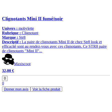
Clignotants Mini II fumé/noir
Univers :
mobylette
Rubrique :
Clignotant
Marque :
Str8
Descriptif :
La paire de clignotants Mini II de chez Str8 look et
efficacité sont au rendez-vous avec ces clignotants. Ce STR8 paire
de clignotants "Mini II"...
Maxiscoot
32,00 €
0
0
Donner mon avis
Voir la fiche produit