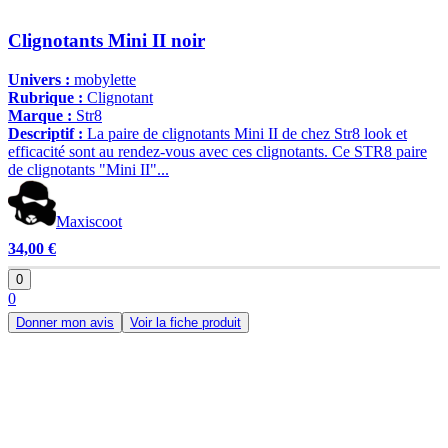
Clignotants Mini II noir
Univers :
mobylette
Rubrique :
Clignotant
Marque :
Str8
Descriptif :
La paire de clignotants Mini II de chez Str8 look et
efficacité sont au rendez-vous avec ces clignotants. Ce STR8 paire
de clignotants "Mini II"...
Maxiscoot
34,00 €
0
0
Donner mon avis
Voir la fiche produit