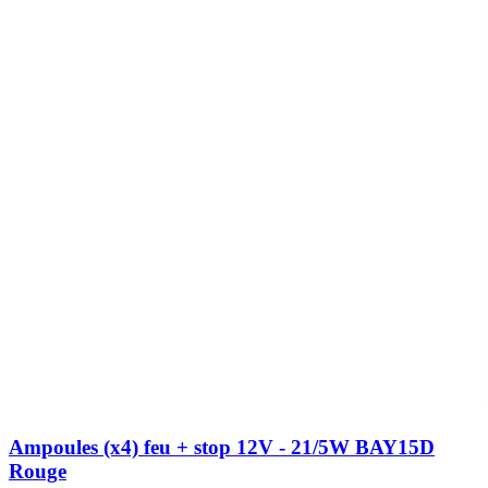
Ampoules (x4) feu + stop 12V - 21/5W BAY15D
Rouge