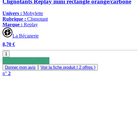
Clignotants Replay mini rectangle orange/carbone
Univers :
Mobylette
Rubrique :
Clignotant
Marque :
Replay
La Bécanerie
8,70 €
1
Donner mon avis
Voir la fiche produit
( 2 offres )
n°
2
0