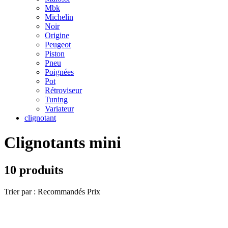
Mbk
Michelin
Noir
Origine
Peugeot
Piston
Pneu
Poignées
Pot
Rétroviseur
Tuning
Variateur
clignotant
Clignotants mini
10 produits
Trier par :
Recommandés
Prix