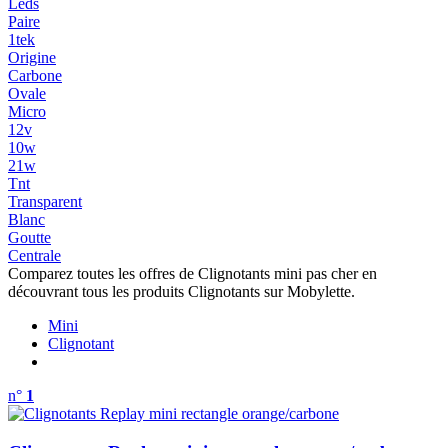
Leds
Paire
1tek
Origine
Carbone
Ovale
Micro
12v
10w
21w
Tnt
Transparent
Blanc
Goutte
Centrale
Comparez toutes les offres de Clignotants mini pas cher en
découvrant tous les produits Clignotants sur Mobylette.
Mini
Clignotant
n°
1