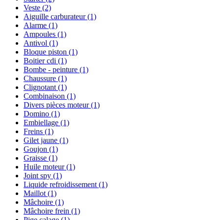
Veste
(2)
Aiguille carburateur
(1)
Alarme
(1)
Ampoules
(1)
Antivol
(1)
Bloque piston
(1)
Boitier cdi
(1)
Bombe - peinture
(1)
Chaussure
(1)
Clignotant
(1)
Combinaison
(1)
Divers pièces moteur
(1)
Domino
(1)
Embiellage
(1)
Freins
(1)
Gilet jaune
(1)
Goujon
(1)
Graisse
(1)
Huile moteur
(1)
Joint spy
(1)
Liquide refroidissement
(1)
Maillot
(1)
Mâchoire
(1)
Mâchoire frein
(1)
Pige calage
(1)