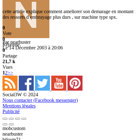
cette article explique comment ameliorer son demarage en montant
des ressorts d embrayage plus durs , sur machine type spx.
0
Vote
0
Par
nearbuster
Réponse
Le 14 Décembre 2003 à 20:06
0
Partage
21,7 k
Vues
1
2
>>
Social3W © 2024
Nous contacter (Facebook messenger)
Mentions légales
Publicité
mobcustom
nearbuster
biloute71