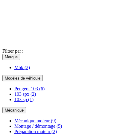
Filtrer par :
Marque
Mbk
(2)
Modèles de véhicule
Peugeot 103
(6)
103 spx
(2)
103 sp
(1)
Mécanique
Mécanique moteur
(9)
Montage / démontage
(5)
Préparation moteur
(2)