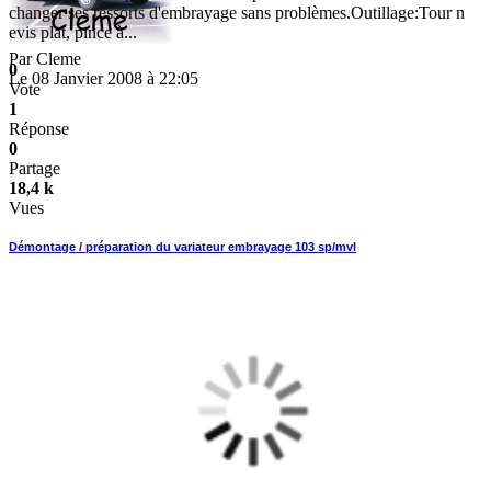
changer ses ressorts d'embrayage sans problèmes.Outillage:Tour n
evis plat, pince à...
Par
Cleme
0
Le 08 Janvier 2008 à 22:05
Vote
1
Réponse
0
Partage
18,4 k
Vues
Démontage / préparation du variateur embrayage 103 sp/mvl