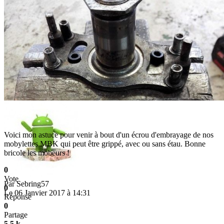
Voici mon astuce pour venir à bout d'un écrou d'embrayage de nos
mobylettes MBK qui peut être grippé, avec ou sans étau. Bonne
bricole les mobeurs !
0
Vote
Par
Sebring57
0
Le 06 Janvier 2017 à 14:31
Réponse
0
Partage
5,5 k