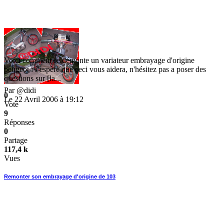
Voici comment se démonte un variateur embrayage d'origine
peugeot : J'espère que ceci vous aidera, n'hésitez pas a poser des
questions sur [la...
Par
@didi
0
Le 22 Avril 2006 à 19:12
Vote
9
Réponses
0
Partage
117,4 k
Vues
Remonter son embrayage d'origine de 103