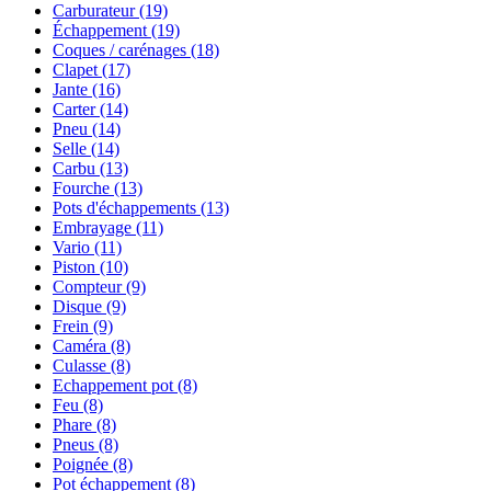
Carburateur
(19)
Échappement
(19)
Coques / carénages
(18)
Clapet
(17)
Jante
(16)
Carter
(14)
Pneu
(14)
Selle
(14)
Carbu
(13)
Fourche
(13)
Pots d'échappements
(13)
Embrayage
(11)
Vario
(11)
Piston
(10)
Compteur
(9)
Disque
(9)
Frein
(9)
Caméra
(8)
Culasse
(8)
Echappement pot
(8)
Feu
(8)
Phare
(8)
Pneus
(8)
Poignée
(8)
Pot échappement
(8)