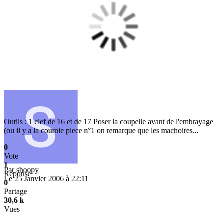
Outils : 1 clef de 16 et de 17 Poser la coupelle avant de l'embrayage
(ou il y a la couroie piece n°1 on remarque que les machoires...
0
Vote
1
Par
shoopy
Réponse
Le 25 Janvier 2006 à 22:11
0
Partage
30,6 k
Vues