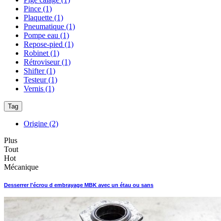
Pince
(1)
Plaquette
(1)
Pneumatique
(1)
Pompe eau
(1)
Repose-pied
(1)
Robinet
(1)
Rétroviseur
(1)
Shifter
(1)
Testeur
(1)
Vernis
(1)
Tag
Origine
(2)
Plus
Tout
Hot
Mécanique
Desserrer l'écrou d embrayage MBK avec un étau ou sans