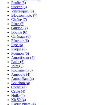
Poulie
(8)
Sticker
(8)
Vilebrequin
(8)
Blouson moto
(7)
Chaîne
(7)
Filtre
(7)
Guidon
(7)
Bougie
(6)
Carénage
(6)
Filtre air
(6)
Pipe
(6)
Plaque
(6)
Poumon
(6)
Amortisseur
(5)
Bulle
(5)
Joint
(5)
Roulement
(5)
Ampoule
(4)
Autocollant
(4)
Bouchon
(4)
Cornet
(4)
Câble
(4)
Huile
(4)
Kit 50
(4)
Plaque phare
(4)