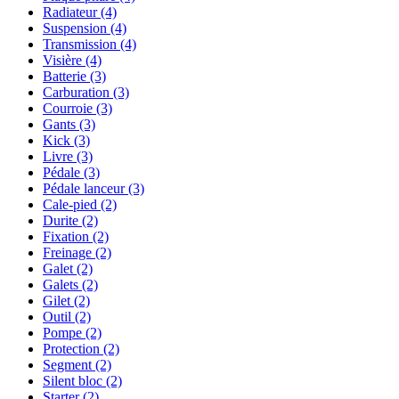
Radiateur
(4)
Suspension
(4)
Transmission
(4)
Visière
(4)
Batterie
(3)
Carburation
(3)
Courroie
(3)
Gants
(3)
Kick
(3)
Livre
(3)
Pédale
(3)
Pédale lanceur
(3)
Cale-pied
(2)
Durite
(2)
Fixation
(2)
Freinage
(2)
Galet
(2)
Galets
(2)
Gilet
(2)
Outil
(2)
Pompe
(2)
Protection
(2)
Segment
(2)
Silent bloc
(2)
Starter
(2)