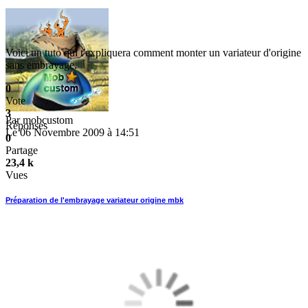
Voici un tuto qui t'expliquera comment monter un variateur d'origine
sans embrayage.
0
Vote
3
Par
mobcustom
Réponses
Le 06 Novembre 2009 à 14:51
0
Partage
23,4 k
Vues
Préparation de l'embrayage variateur origine mbk