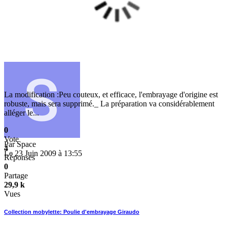
La modification :Peu couteux, et efficace, l'embrayage d'origine est
robuste, mais sera supprimé._ La préparation va considérablement
alléger le...
0
Vote
Par
Space
4
Le 23 Juin 2009 à 13:55
Réponses
0
Partage
29,9 k
Vues
Collection mobylette: Poulie d'embrayage Giraudo