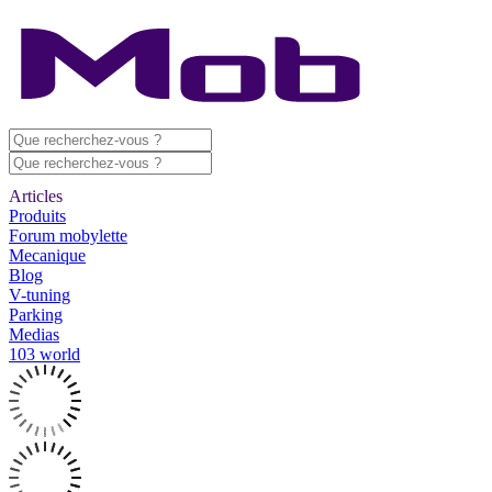
Articles
Produits
Forum mobylette
Mecanique
Blog
V-tuning
Parking
Medias
103 world