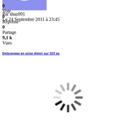
0
Vote
Par
shaz091
0
Le 24 Septembre 2011 à 23:45
Réponse
0
Partage
9,1 k
Vues
Embrayage en prise direct sur 103 sp