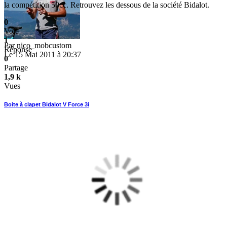
la compétition 50cc. Retrouvez les dessous de la société Bidalot.
0
Vote
1
Par
nico_mobcustom
Réponse
Le 15 Mai 2011 à 20:37
0
Partage
1,9 k
Vues
Boite à clapet Bidalot V Force 3i