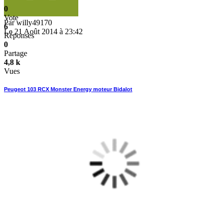
0
Vote
Par
willy49170
6
Le 21 Août 2014 à 23:42
Réponses
0
Partage
4,8 k
Vues
Peugeot 103 RCX Monster Energy moteur Bidalot