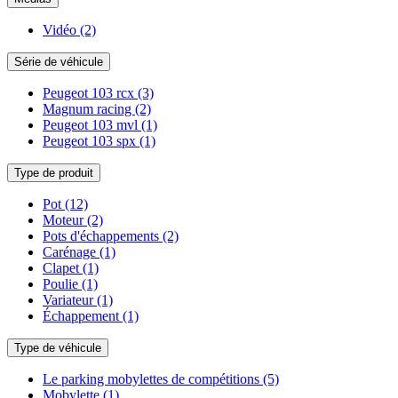
Vidéo
(2)
Série de véhicule
Peugeot 103 rcx
(3)
Magnum racing
(2)
Peugeot 103 mvl
(1)
Peugeot 103 spx
(1)
Type de produit
Pot
(12)
Moteur
(2)
Pots d'échappements
(2)
Carénage
(1)
Clapet
(1)
Poulie
(1)
Variateur
(1)
Échappement
(1)
Type de véhicule
Le parking mobylettes de compétitions
(5)
Mobylette
(1)