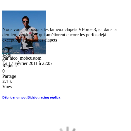
Nous vous proposons les fameux clapets VForce 3, ici dans la
dernière version 3i, qui améliorent encore les perfos déjà
exceptionnelles de ces clapets
0
Vote
Par
nico_mobcustom
0
Le 17 Février 2011 à 22:07
Réponse
0
Partage
2,1 k
Vues
Débrider un pot Bidalot racing réplica