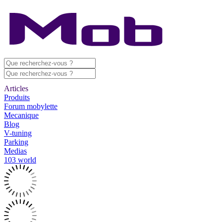
Articles
Produits
Forum mobylette
Mecanique
Blog
V-tuning
Parking
Medias
103 world