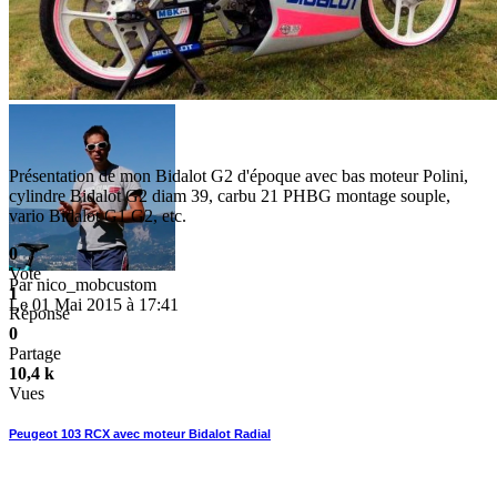
Présentation de mon Bidalot G2 d'époque avec bas moteur Polini,
cylindre Bidalot G2 diam 39, carbu 21 PHBG montage souple,
vario Bidalot G1 G2, etc.
0
Vote
Par
nico_mobcustom
1
Le 01 Mai 2015 à 17:41
Réponse
0
Partage
10,4 k
Vues
Peugeot 103 RCX avec moteur Bidalot Radial