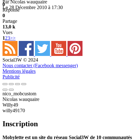
Par
Nicolas wauquaire
0
Le 28 Décembre 2010 à 17:30
Réponse
0
Partage
13,0 k
Vues
1
2
3
>>
Social3W © 2024
Nous contacter (Facebook messenger)
Mentions légales
Publicité
nico_mobcustom
Nicolas wauquaire
Willy49
willy49170
Inscription
Mobylette est un site du réseau Social3W de 10 communautés