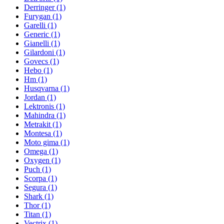
Derringer
(1)
Furygan
(1)
Garelli
(1)
Generic
(1)
Gianelli
(1)
Gilardoni
(1)
Govecs
(1)
Hebo
(1)
Hm
(1)
Husqvarna
(1)
Jordan
(1)
Lektronis
(1)
Mahindra
(1)
Metrakit
(1)
Montesa
(1)
Moto gima
(1)
Omega
(1)
Oxygen
(1)
Puch
(1)
Scorpa
(1)
Segura
(1)
Shark
(1)
Thor
(1)
Titan
(1)
Vectrix
(1)