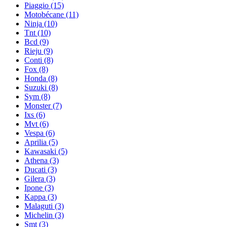
Piaggio
(15)
Motobécane
(11)
Ninja
(10)
Tnt
(10)
Bcd
(9)
Rieju
(9)
Conti
(8)
Fox
(8)
Honda
(8)
Suzuki
(8)
Sym
(8)
Monster
(7)
Ixs
(6)
Mvt
(6)
Vespa
(6)
Aprilia
(5)
Kawasaki
(5)
Athena
(3)
Ducati
(3)
Gilera
(3)
Ipone
(3)
Kappa
(3)
Malaguti
(3)
Michelin
(3)
Smt
(3)