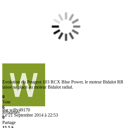
Evolution du Peugeot 103 RCX Blue Power, le moteur Bidalot RR
laisse sa place au moteur Bidalot radial.
0
Vote
6
Par
willy49170
Réponses
Le 21 Septembre 2014 à 22:53
0
Partage
15,5 k