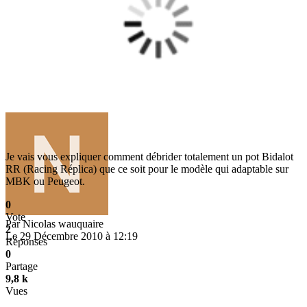
Je vais vous expliquer comment débrider totalement un pot Bidalot
RR (Racing Réplica) que ce soit pour le modèle qui adaptable sur
MBK ou Peugeot.
0
Vote
Par
Nicolas wauquaire
2
Le 29 Décembre 2010 à 12:19
Réponses
0
Partage
9,8 k
Vues