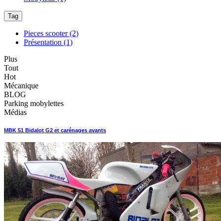
Tag
Pieces scooter
(2)
Présentation
(1)
Plus
Tout
Hot
Mécanique
BLOG
Parking mobylettes
Médias
MBK 51 Bidalot G2 et carénages avants