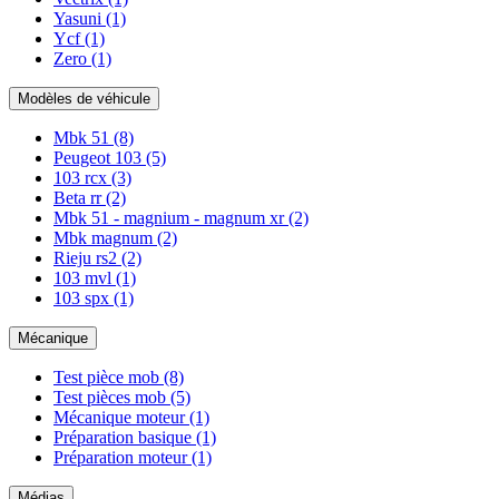
Yasuni
(1)
Ycf
(1)
Zero
(1)
Modèles de véhicule
Mbk 51
(8)
Peugeot 103
(5)
103 rcx
(3)
Beta rr
(2)
Mbk 51 - magnium - magnum xr
(2)
Mbk magnum
(2)
Rieju rs2
(2)
103 mvl
(1)
103 spx
(1)
Mécanique
Test pièce mob
(8)
Test pièces mob
(5)
Mécanique moteur
(1)
Préparation basique
(1)
Préparation moteur
(1)
Médias