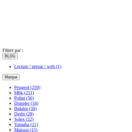
Filtrer par :
BLOG
Lecture / presse / web
(1)
Marque
Peugeot
(250)
Mbk
(211)
Polini
(56)
Doppler
(34)
Bidalot
(30)
Derbi
(28)
Solex
(22)
Yamaha
(21)
Malossi
(15)