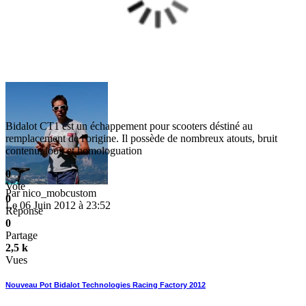
Bidalot CT1 est un échappement pour scooters déstiné au
remplacement de l'origine. Il possède de nombreux atouts, bruit
contenu, look et homologuation
0
Vote
Par
nico_mobcustom
0
Le 06 Juin 2012 à 23:52
Réponse
0
Partage
2,5 k
Vues
Nouveau Pot Bidalot Technologies Racing Factory 2012