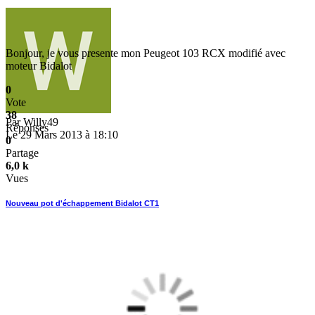
Bonjour, je vous presente mon Peugeot 103 RCX modifié avec
moteur Bidalot
0
Vote
38
Par
Willy49
Réponses
Le 29 Mars 2013 à 18:10
0
Partage
6,0 k
Vues
Nouveau pot d'échappement Bidalot CT1