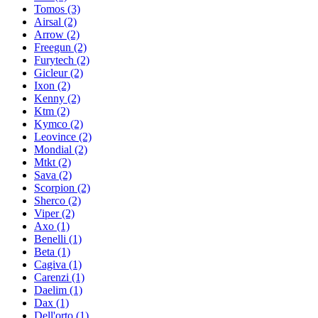
Tomos
(3)
Airsal
(2)
Arrow
(2)
Freegun
(2)
Furytech
(2)
Gicleur
(2)
Ixon
(2)
Kenny
(2)
Ktm
(2)
Kymco
(2)
Leovince
(2)
Mondial
(2)
Mtkt
(2)
Sava
(2)
Scorpion
(2)
Sherco
(2)
Viper
(2)
Axo
(1)
Benelli
(1)
Beta
(1)
Cagiva
(1)
Carenzi
(1)
Daelim
(1)
Dax
(1)
Dell'orto
(1)