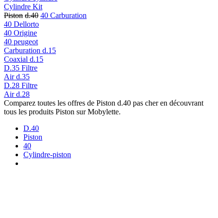
Cylindre Kit
Piston
d.40
40 Carburation
40 Dellorto
40 Origine
40 peugeot
Carburation d.15
Coaxial d.15
D.35 Filtre
Air d.35
D.28 Filtre
Air d.28
Comparez toutes les offres de Piston d.40 pas cher en découvrant
tous les produits Piston sur Mobylette.
D.40
Piston
40
Cylindre-piston