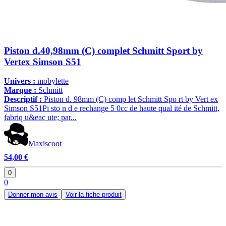
Piston d.40,98mm (C) complet Schmitt Sport by
Vertex Simson S51
Univers :
mobylette
Marque :
Schmitt
Descriptif :
Piston d. 98mm (C) comp let Schmitt Spo rt by Vert ex
Simson S51Pi sto n d e rechange 5 0cc de haute qual ité de Schmitt,
fabriq u&eac ute; par...
Maxiscoot
54,00 €
0
0
Donner mon avis
Voir la fiche produit