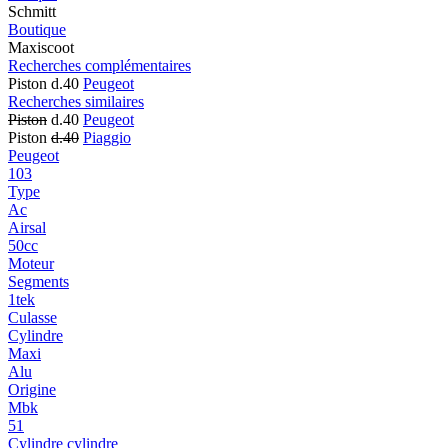
Schmitt
Boutique
Maxiscoot
Recherches complémentaires
Piston d.40
Peugeot
Recherches similaires
Piston
d.40
Peugeot
Piston
d.40
Piaggio
Peugeot
103
Type
Ac
Airsal
50cc
Moteur
Segments
1tek
Culasse
Cylindre
Maxi
Alu
Origine
Mbk
51
Cylindre cylindre