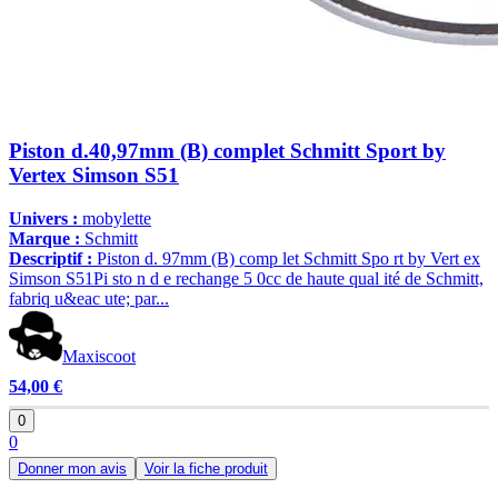
Piston d.40,97mm (B) complet Schmitt Sport by
Vertex Simson S51
Univers :
mobylette
Marque :
Schmitt
Descriptif :
Piston d. 97mm (B) comp let Schmitt Spo rt by Vert ex
Simson S51Pi sto n d e rechange 5 0cc de haute qual ité de Schmitt,
fabriq u&eac ute; par...
Maxiscoot
54,00 €
0
0
Donner mon avis
Voir la fiche produit