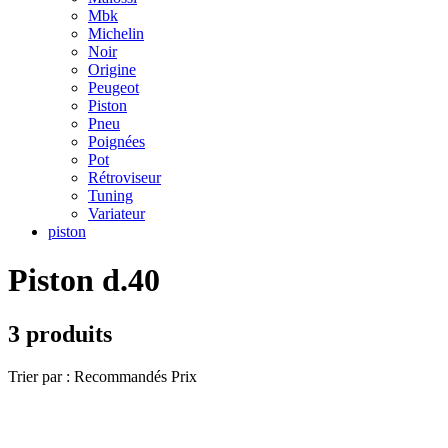
Mbk
Michelin
Noir
Origine
Peugeot
Piston
Pneu
Poignées
Pot
Rétroviseur
Tuning
Variateur
piston
Piston d.40
3 produits
Trier par :
Recommandés
Prix