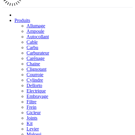
Produits
Allumage
Ampoule
Autocollant
Cable
Carbu
Carburateur
Carénage
Chaine
Clignotant
Courroie
Cylindre
Dellorto
Electrique
Embrayage
Filtre
Frein
Gicleur
Joints
Kit
Levier
Malossi