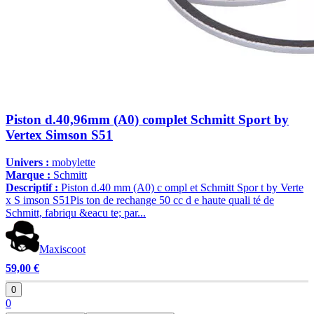
Piston d.40,96mm (A0) complet Schmitt Sport by
Vertex Simson S51
Univers :
mobylette
Marque :
Schmitt
Descriptif :
Piston d.40 mm (A0) c ompl et Schmitt Spor t by Verte
x S imson S51Pis ton de rechange 50 cc d e haute quali té de
Schmitt, fabriqu &eacu te; par...
Maxiscoot
59,00 €
0
0