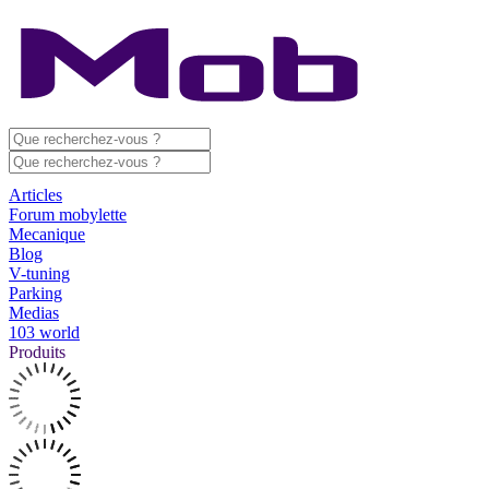
Articles
Forum mobylette
Mecanique
Blog
V-tuning
Parking
Medias
103 world
Produits