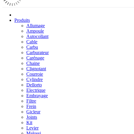
Produits
Allumage
Ampoule
Autocollant
Cable
Carbu
Carburateur
Carénage
Chaine
Clignotant
Courroie
Cylindre
Dellorto
Electrique
Embrayage
Filtre
Frein
Gicleur
Joints
Kit
Levier
Malossi