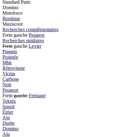
Standard Parts
Domino
Motoforce
Boutique
Maxiscoot
Recherches complémentaires
Frein gauche
Peugeot
Recherches similaires
Frein
gauche
Levier
Piaggio
Poignée
Mbk
Rétroviseur
Vicma
Carbone
Noir
Peugeot
Frein
gauche
Freinage
Teknix
Speed
Étrier
Ajp
Durite
Domino
Alu