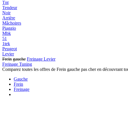
Tnt
Tendeur
Noir
Arrière
Mâchoires
Piaggio
Mbk
51
1tek
Peugeot
Levier
Frein
gauche
Freinage Levier
Freinage Tuning
Comparez toutes les offres de Frein gauche pas cher en découvrant tou
Gauche
Frein
Freinage