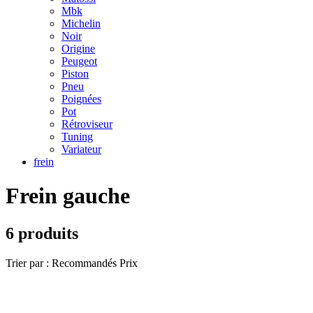
Mbk
Michelin
Noir
Origine
Peugeot
Piston
Pneu
Poignées
Pot
Rétroviseur
Tuning
Variateur
frein
Frein gauche
6 produits
Trier par :
Recommandés
Prix