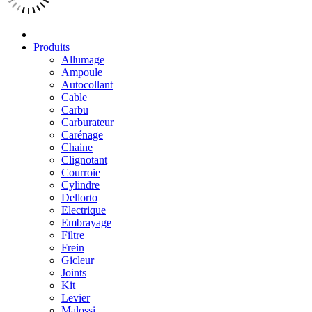
Produits
Allumage
Ampoule
Autocollant
Cable
Carbu
Carburateur
Carénage
Chaine
Clignotant
Courroie
Cylindre
Dellorto
Electrique
Embrayage
Filtre
Frein
Gicleur
Joints
Kit
Levier
Malossi