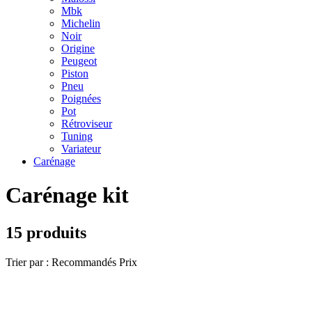
Mbk
Michelin
Noir
Origine
Peugeot
Piston
Pneu
Poignées
Pot
Rétroviseur
Tuning
Variateur
Carénage
Carénage kit
15 produits
Trier par :
Recommandés
Prix