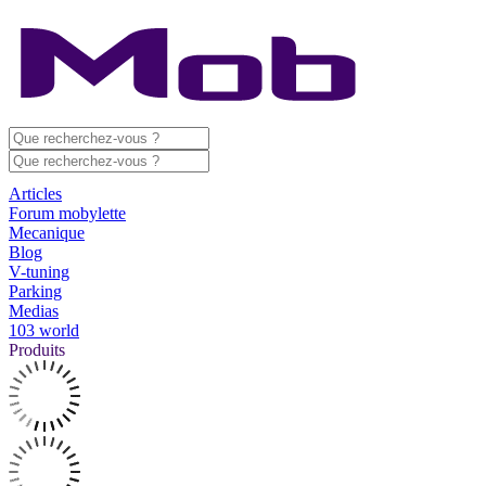
Articles
Forum mobylette
Mecanique
Blog
V-tuning
Parking
Medias
103 world
Produits