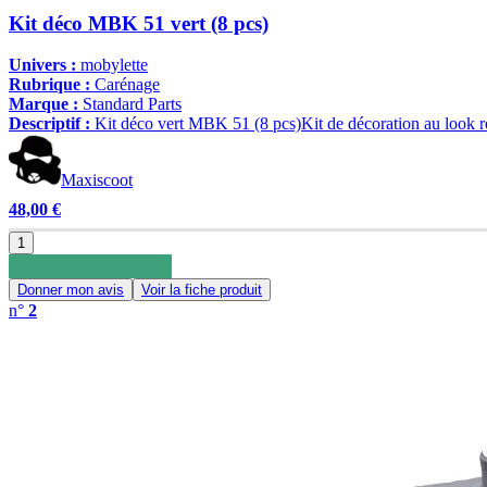
Kit déco MBK 51 vert (8 pcs)
Univers :
mobylette
Rubrique :
Carénage
Marque :
Standard Parts
Descriptif :
Kit déco vert MBK 51 (8 pcs)Kit de décoration au look r
Maxiscoot
48,00 €
1
Donner mon avis
Voir la fiche produit
n°
2
0