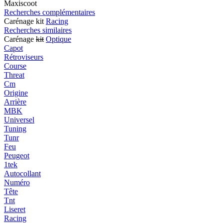
Maxiscoot
Recherches complémentaires
Carénage kit
Racing
Recherches similaires
Carénage
kit
Optique
Capot
Rétroviseurs
Course
Threat
Cm
Origine
Arrière
MBK
Universel
Tuning
Tunr
Feu
Peugeot
1tek
Autocollant
Numéro
Tête
Tnt
Liseret
Racing