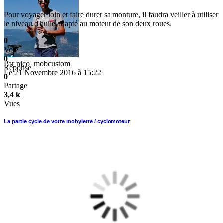
Pour voyager loin et faire durer sa monture, il faudra veiller à utiliser
le niveau d'huile adapté au moteur de son deux roues.
0
Vote
0
Par
nico_mobcustom
Réponse
Le 21 Novembre 2016 à 15:22
0
Partage
3,4 k
Vues
La partie cycle de votre mobylette / cyclomoteur