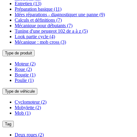
Entretien
(13)
Préparation basique
(11)
Idées réparations - diagnostiquer une panne
(9)
Calculs et définitions
(7)
Mécanique pour débutants
(7)
Tuning d'une peugeot 102 de a à z
(5)
Look partie cycle
(4)
Mécanique : mob cross
(3)
Type de produit
Moteur
(2)
Roue
(2)
Bougie
(1)
Poulie
(1)
Type de véhicule
Cyclomoteur
(2)
Mobylette
(2)
Mob
(1)
Tag
Deux roues
(2)