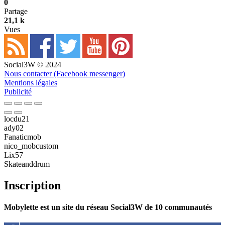
0
Partage
21,1 k
Vues
Social3W © 2024
Nous contacter (Facebook messenger)
Mentions légales
Publicité
locdu21
ady02
Fanaticmob
nico_mobcustom
Lix57
Skateanddrum
Inscription
Mobylette est un site du réseau Social3W de 10 communautés