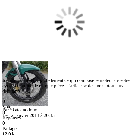
Ici je vous présente globalement ce qui compose le moteur de votre
cyclo, et l'utilité de chaque pièce. L'article se destine surtout aux
débutants.
0
Vote
Par
Skateanddrum
8
Le 12 Janvier 2013 à 20:33
Réponses
0
Partage
12,0 k