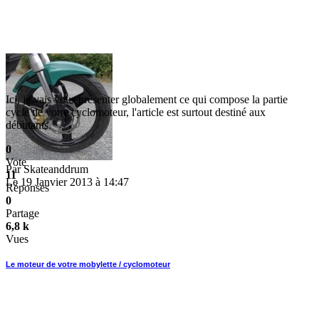
Ici, je vais vous présenter globalement ce qui compose la partie
cycle de votre cyclomoteur, l'article est surtout destiné aux
débutants.
0
Vote
Par
Skateanddrum
11
Le 19 Janvier 2013 à 14:47
Réponses
0
Partage
6,8 k
Vues
Le moteur de votre mobylette / cyclomoteur