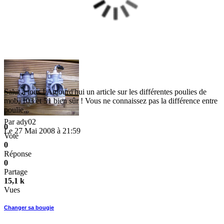
Salut à tous ! Aujourd'hui un article sur les différentes poulies de
mob, 103 et 51 bien sûr ! Vous ne connaissez pas la différence entre
poulie...
Par
ady02
0
Le 27 Mai 2008 à 21:59
Vote
0
Réponse
0
Partage
15,1 k
Vues
Changer sa bougie