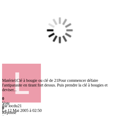
Matériel:Clé à bougie ou clé de 21Pour commencer défaire
l'antiparasite en tirant fort dessus. Puis prendre la clé à bougies et
deviser...
0
Vote
Par
locdu21
0
Le 12 Mai 2005 à 02:50
Réponse