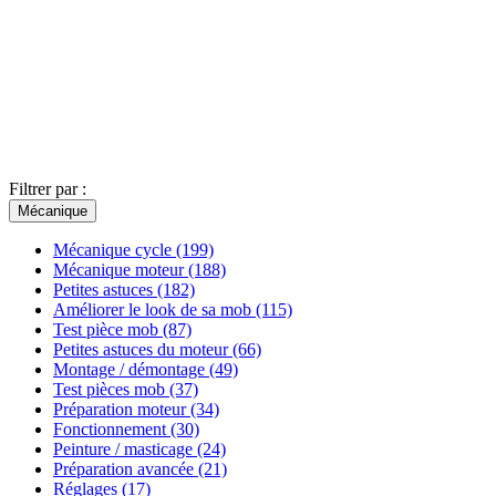
Filtrer par :
Mécanique
Mécanique cycle
(199)
Mécanique moteur
(188)
Petites astuces
(182)
Améliorer le look de sa mob
(115)
Test pièce mob
(87)
Petites astuces du moteur
(66)
Montage / démontage
(49)
Test pièces mob
(37)
Préparation moteur
(34)
Fonctionnement
(30)
Peinture / masticage
(24)
Préparation avancée
(21)
Réglages
(17)