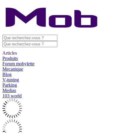
Articles
Produits
Forum mobylette
Mecanique
Blog
V-tuning
Parking
Medias
103 world