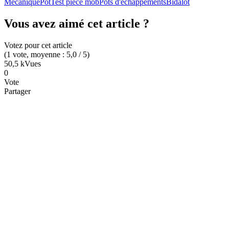
Mécanique
Pot
Test pièce mob
Pots d'échappements
Bidalot
Vous avez aimé cet article ?
Votez pour cet article
(
1
vote
, moyenne :
5,0
/ 5
)
50,5 k
Vues
0
Vote
Partager