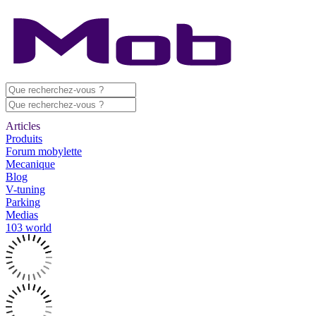
Articles
Produits
Forum mobylette
Mecanique
Blog
V-tuning
Parking
Medias
103 world