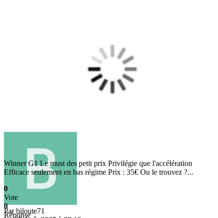
Winner G1 Le must des petit prix Privilégie que l'accélération
Efficace seulement en bas régime Prix : 35€ Ou le trouvez ?...
0
Vote
0
Par
biloute71
Réponse