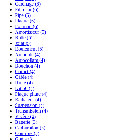
Carénage
(6)
Filtre air
(6)
Pipe
(6)
Plaque
(6)
Poumon
(6)
Amortisseur
(5)
Bulle
(5)
Joint
(5)
Roulement
(5)
Ampoule
(4)
Autocollant
(4)
Bouchon
(4)
Cornet
(4)
Câble
(4)
Huile
(4)
Kit 50
(4)
Plaque phare
(4)
Radiateur
(4)
Suspension
(4)
Transmission
(4)
Visière
(4)
Batterie
(3)
Carburation
(3)
Courroie
(3)
Gants
(3)