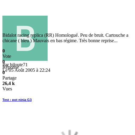
Bidalot racing replica (RR) Homologué. Peu de bruit. Cartouche a
chicane ( bleu ) Mauvais en bas régime. Très bonne reprise...
0
Vote
0
Par
biloute71
Réponse
Le 05 Août 2005 à 22:24
0
Partage
26,4 k
Vues
Test : pot ninja G3