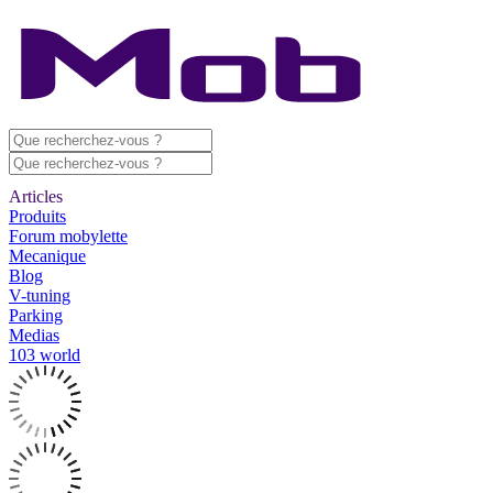
Articles
Produits
Forum mobylette
Mecanique
Blog
V-tuning
Parking
Medias
103 world