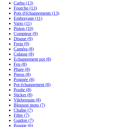
Carbu
(13)
Fourche
(13)
Pots d'échappements
(13)
Embrayage
(11)
Vario
(11)
Piston
(10)
Compteur
(9)
Disque
(9)
Frein
(9)
Caméra
(8)
Culasse
(8)
Echappement pot
(8)
Feu
(8)
Phare
(8)
Pneus
(8)
Poignée
(8)
Pot échappement
(8)
Poulie
(8)
Sticker
(8)
Vilebrequin
(8)
Blouson moto
(7)
Chaîne
(7)
Filtre
(7)
Guidon
(7)
Bougie
(6)