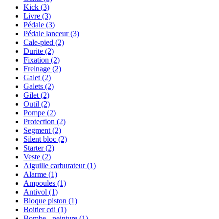
Kick
(3)
Livre
(3)
Pédale
(3)
Pédale lanceur
(3)
Cale-pied
(2)
Durite
(2)
Fixation
(2)
Freinage
(2)
Galet
(2)
Galets
(2)
Gilet
(2)
Outil
(2)
Pompe
(2)
Protection
(2)
Segment
(2)
Silent bloc
(2)
Starter
(2)
Veste
(2)
Aiguille carburateur
(1)
Alarme
(1)
Ampoules
(1)
Antivol
(1)
Bloque piston
(1)
Boitier cdi
(1)
Bombe - peinture
(1)