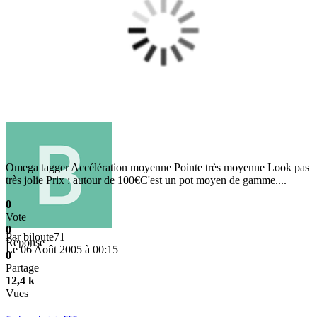
Omega tagger Accélération moyenne Pointe très moyenne Look pas
très jolie Prix : autour de 100€C'est un pot moyen de gamme....
0
Vote
0
Par
biloute71
Réponse
Le 06 Août 2005 à 00:15
0
Partage
12,4 k
Vues