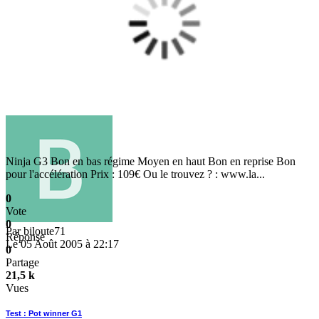
Ninja G3 Bon en bas régime Moyen en haut Bon en reprise Bon
pour l'accélération Prix : 109€ Ou le trouvez ? : www.la...
0
Vote
0
Par
biloute71
Réponse
Le 05 Août 2005 à 22:17
0
Partage
21,5 k
Vues
Test : Pot winner G1