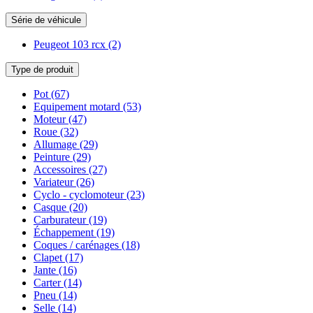
Série de véhicule
Peugeot 103 rcx
(2)
Type de produit
Pot
(67)
Equipement motard
(53)
Moteur
(47)
Roue
(32)
Allumage
(29)
Peinture
(29)
Accessoires
(27)
Variateur
(26)
Cyclo - cyclomoteur
(23)
Casque
(20)
Carburateur
(19)
Échappement
(19)
Coques / carénages
(18)
Clapet
(17)
Jante
(16)
Carter
(14)
Pneu
(14)
Selle
(14)