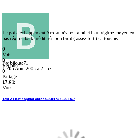
Le pot d'échappement Arrow très bon a mi et haut régime moyen en
bas régime look inédit très bon bruit ( assez fort ) cartouche...
0
Vote
0
Par
biloute71
Réponse
Le 05 Août 2005 à 21:53
0
Partage
17,6 k
Vues
Test 2 : pot doppler europe 2004 sur 103 RCX