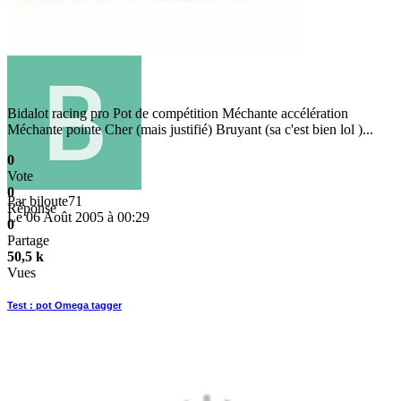
Bidalot racing pro Pot de compétition Méchante accélération
Méchante pointe Cher (mais justifié) Bruyant (sa c'est bien lol )...
0
Vote
0
Par
biloute71
Réponse
Le 06 Août 2005 à 00:29
0
Partage
50,5 k
Vues
Test : pot Omega tagger