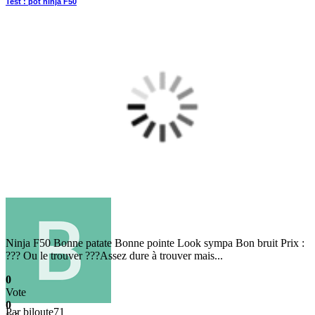
Test : pot ninja F50
Ninja F50 Bonne patate Bonne pointe Look sympa Bon bruit Prix :
??? Ou le trouver ???Assez dure à trouver mais...
0
Vote
0
Par
biloute71