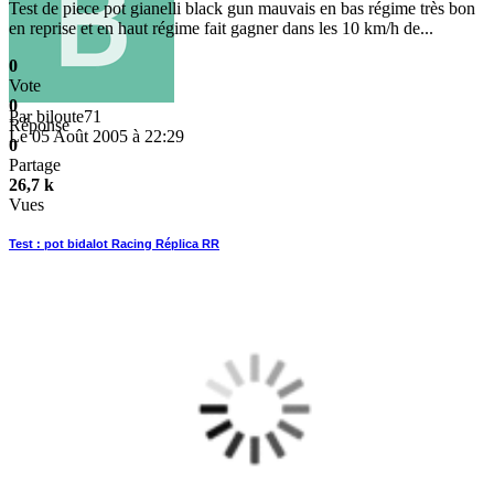
Test de piece pot gianelli black gun mauvais en bas régime très bon
en reprise et en haut régime fait gagner dans les 10 km/h de...
0
Vote
0
Par
biloute71
Réponse
Le 05 Août 2005 à 22:29
0
Partage
26,7 k
Vues
Test : pot bidalot Racing Réplica RR