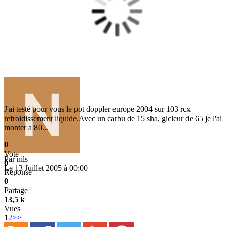
J'ai testé pour vous le pot doppler europe 2004 sur 103 rcx
refroidissement liquide.Avec un carbu de 15 sha, gicleur de 65 je l'ai
monter a 80...
0
Vote
Par
nils
0
Le 13 Juillet 2005 à 00:00
Réponse
0
Partage
13,5 k
Vues
1
2
>>