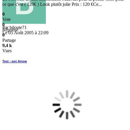
ce que c'est ( 120€ ) Look plutôt jolie Prix : 120 €Ce...
0
Vote
0
Par
biloute71
Réponse
Le 05 Août 2005 à 22:09
0
Partage
9,4 k
Vues
Test : pot Arrow