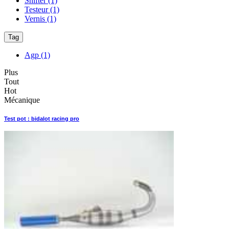
Shifter
(1)
Testeur
(1)
Vernis
(1)
Tag
Agp
(1)
Plus
Tout
Hot
Mécanique
Test pot : bidalot racing pro