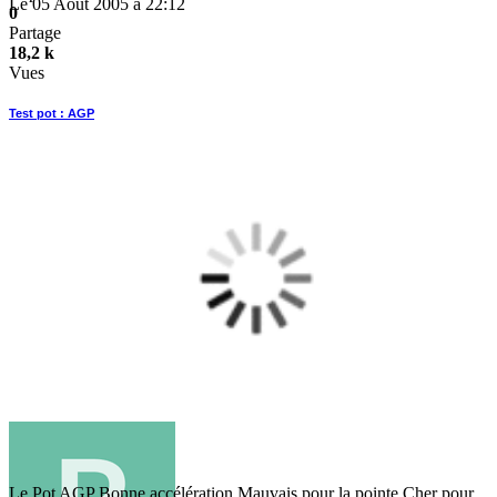
Le 05 Août 2005 à 22:12
0
Partage
18,2 k
Vues
Test pot : AGP
Le Pot AGP Bonne accélération Mauvais pour la pointe Cher pour