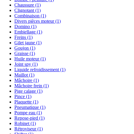
Chaussure
(1)
Clignotant
(1)
Combinaison
(1)
Divers pièces moteur
(1)
Domino
(1)
Embiellage
(1)
Freins
(1)
Gilet jaune
(1)
Goujon
(1)
Graisse
(1)
Huile moteur
(1)
Joint spy
(1)
Liquide refroidissement
(1)
Maillot
(1)
Mâchoire
(1)
Mâchoire frein
(1)
Pige calage
(1)
Pince
(1)
Plaquette
(1)
Pneumatique
(1)
Pompe eau
(1)
Repose-pied
(1)
Robinet
(1)
Rétroviseur
(1)