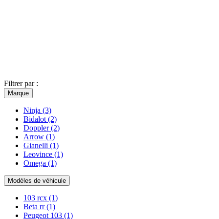
Filtrer par :
Marque
Ninja
(3)
Bidalot
(2)
Doppler
(2)
Arrow
(1)
Gianelli
(1)
Leovince
(1)
Omega
(1)
Modèles de véhicule
103 rcx
(1)
Beta rr
(1)
Peugeot 103
(1)