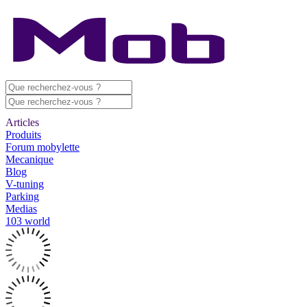
Articles
Produits
Forum mobylette
Mecanique
Blog
V-tuning
Parking
Medias
103 world