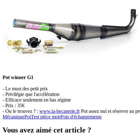
Pot winner G1
- Le must des petit prix
- Privilégie que l'accélération
- Efficace seulement en bas régime
- Prix : 35€
- Ou le trouvez ? :
www.la-becanerie.fr
Pot assez nul et réserver au pe
Mécanique
Pot
Test pièce mob
Pots d'échappements
Vous avez aimé cet article ?