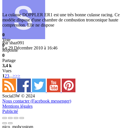
La culasse DOPPLER ER1 est une très bonne culasse racing. Ce
modèle dispose d'une chambre de combustion tronconique haute
compression. Elle ne dispose
0
Vote
Par
shaz091
0
Le 29 Décembre 2010 à 16:46
Réponse
0
Partage
3,4 k
Vues
1
2
3
...
>
>>
Social3W © 2024
Nous contacter (Facebook messenger)
Mentions légales
Publicité
nico_mobcustom