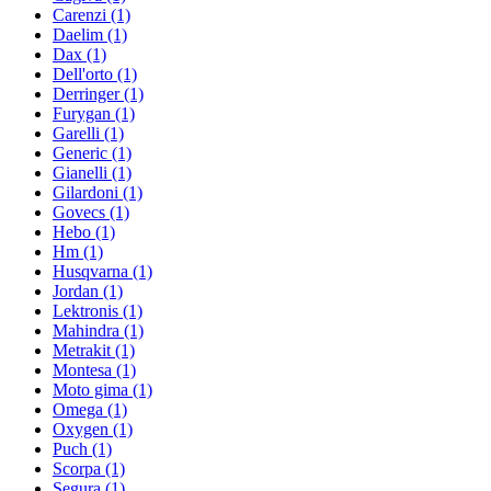
Carenzi
(1)
Daelim
(1)
Dax
(1)
Dell'orto
(1)
Derringer
(1)
Furygan
(1)
Garelli
(1)
Generic
(1)
Gianelli
(1)
Gilardoni
(1)
Govecs
(1)
Hebo
(1)
Hm
(1)
Husqvarna
(1)
Jordan
(1)
Lektronis
(1)
Mahindra
(1)
Metrakit
(1)
Montesa
(1)
Moto gima
(1)
Omega
(1)
Oxygen
(1)
Puch
(1)
Scorpa
(1)
Segura
(1)