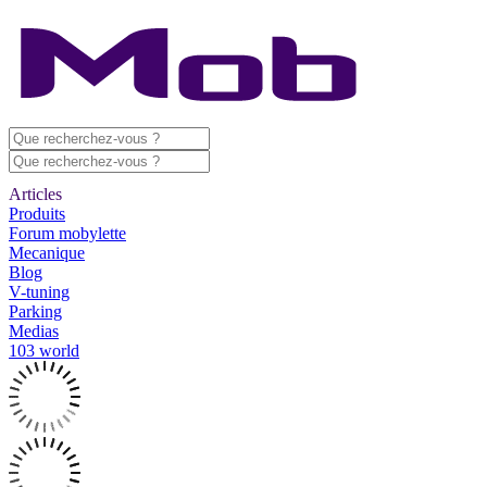
Articles
Produits
Forum mobylette
Mecanique
Blog
V-tuning
Parking
Medias
103 world