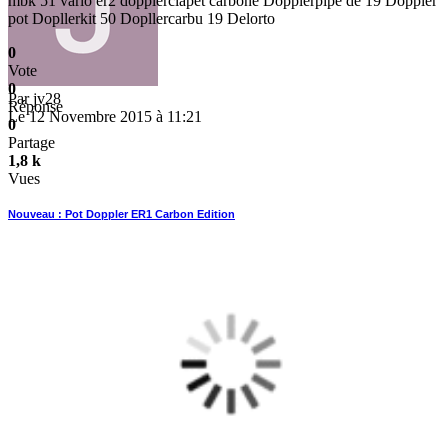
mbk 51 vario er2 dopplerclapet carbone Dopplerpipe de 19 Doppler
pot Dopllerkit 50 Dopllercarbu 19 Delorto
0
Vote
0
Par
jv28
Réponse
Le 12 Novembre 2015 à 11:21
0
Partage
1,8 k
Vues
Nouveau : Pot Doppler ER1 Carbon Edition