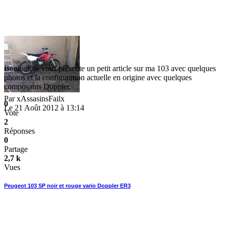
Bonjour, je vous présente un petit article sur ma 103 avec quelques
photos et la configuration actuelle en origine avec quelques
composants Doppler.
Par
xAssasinsFailx
0
Le 21 Août 2012 à 13:14
Vote
2
Réponses
0
Partage
2,7 k
Vues
Peugeot 103 SP noir et rouge vario Doppler ER3