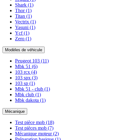
Shark
(1)
Thor
(1)
Titan
(1)
Vectrix
(1)
Yasuni
(1)
Ycf
(1)
Zero
(1)
Modèles de véhicule
Peugeot 103
(11)
Mbk 51
(6)
103 rcx
(4)
103 spx
(3)
103 sp
(1)
Mbk 51 - club
(1)
Mbk club
(1)
Mbk dakota
(1)
Mécanique
Test pièce mob
(18)
Test pièces mob
(7)
Mécanique moteur
(2)
Préparation basique
(1)