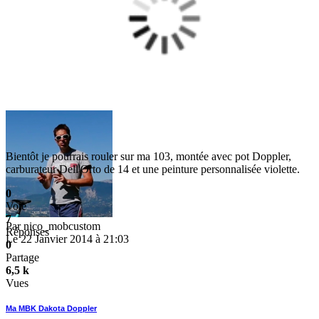
Bientôt je pourrais rouler sur ma 103, montée avec pot Doppler,
carburateur Dell'Orto de 14 et une peinture personnalisée violette.
0
Vote
7
Par
nico_mobcustom
Réponses
Le 22 Janvier 2014 à 21:03
0
Partage
6,5 k
Vues
Ma MBK Dakota Doppler