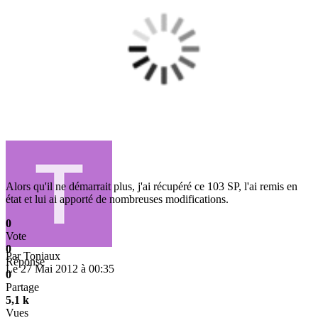
Alors qu'il ne démarrait plus, j'ai récupéré ce 103 SP, l'ai remis en
état et lui ai apporté de nombreuses modifications.
0
Vote
0
Par
Toniaux
Réponse
Le 27 Mai 2012 à 00:35
0
Partage
5,1 k
Vues