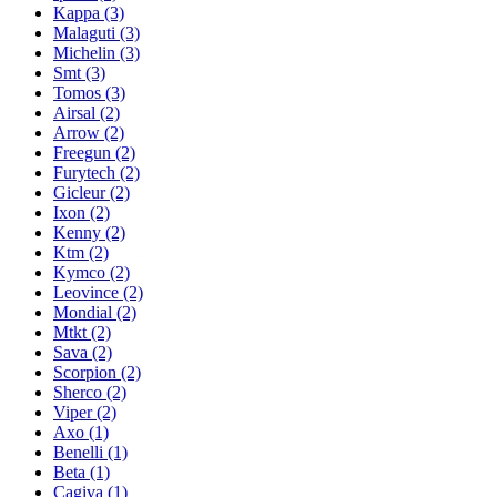
Kappa
(3)
Malaguti
(3)
Michelin
(3)
Smt
(3)
Tomos
(3)
Airsal
(2)
Arrow
(2)
Freegun
(2)
Furytech
(2)
Gicleur
(2)
Ixon
(2)
Kenny
(2)
Ktm
(2)
Kymco
(2)
Leovince
(2)
Mondial
(2)
Mtkt
(2)
Sava
(2)
Scorpion
(2)
Sherco
(2)
Viper
(2)
Axo
(1)
Benelli
(1)
Beta
(1)
Cagiva
(1)