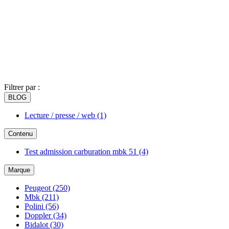
Filtrer par :
BLOG
Lecture / presse / web
(1)
Contenu
Test admission carburation mbk 51
(4)
Marque
Peugeot
(250)
Mbk
(211)
Polini
(56)
Doppler
(34)
Bidalot
(30)