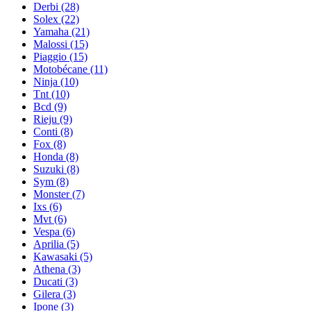
Derbi
(28)
Solex
(22)
Yamaha
(21)
Malossi
(15)
Piaggio
(15)
Motobécane
(11)
Ninja
(10)
Tnt
(10)
Bcd
(9)
Rieju
(9)
Conti
(8)
Fox
(8)
Honda
(8)
Suzuki
(8)
Sym
(8)
Monster
(7)
Ixs
(6)
Mvt
(6)
Vespa
(6)
Aprilia
(5)
Kawasaki
(5)
Athena
(3)
Ducati
(3)
Gilera
(3)
Ipone
(3)