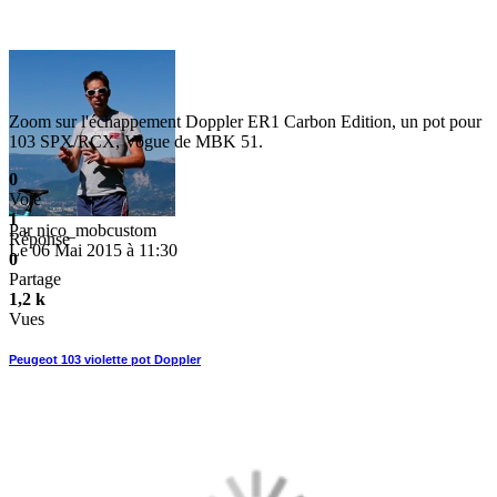
Zoom sur l'échappement Doppler ER1 Carbon Edition, un pot pour
103 SPX/RCX, Vogue de MBK 51.
0
Vote
1
Par
nico_mobcustom
Réponse
Le 06 Mai 2015 à 11:30
0
Partage
1,2 k
Vues
Peugeot 103 violette pot Doppler