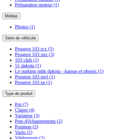
Préparation moteur
(1)
Médias
Photos
(1)
Série de véhicule
Peugeot 103 rcx
(5)
Peugeot 103 spx
(3)
103 club
(1)
51 dakota
(1)
Le parking mbk dakota - kansas et phenix
(1)
Peugeot 103 mvl
(1)
Peugeot 103 sp
(1)
Type de produit
Pot
(7)
Clapet
(4)
Variateur
(3)
Pots d'échappements
(2)
Poumon
(2)
Vario
(2)
Vilebrequin
(2)