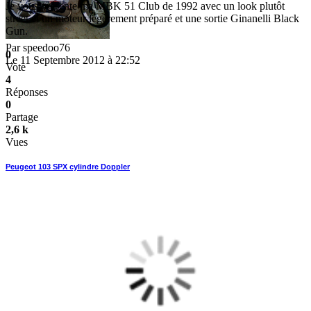
Je vous présente ma MBK 51 Club de 1992 avec un look plutôt
street et un moteur légèrement préparé et une sortie Ginanelli Black
Gun.
Par
speedoo76
0
Le 11 Septembre 2012 à 22:52
Vote
4
Réponses
0
Partage
2,6 k
Vues
Peugeot 103 SPX cylindre Doppler