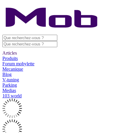
Articles
Produits
Forum mobylette
Mecanique
Blog
V-tuning
Parking
Medias
103 world