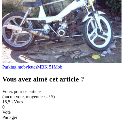
Parking mobylettes
MBK 51
Mob
Vous avez aimé cet article ?
Votez pour cet article
(
aucun
vote
, moyenne :
-
/ 5
)
15,5 k
Vues
0
Vote
Partager