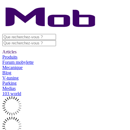
Articles
Produits
Forum mobylette
Mecanique
Blog
V-tuning
Parking
Medias
103 world