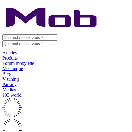
Articles
Produits
Forum mobylette
Mecanique
Blog
V-tuning
Parking
Medias
103 world