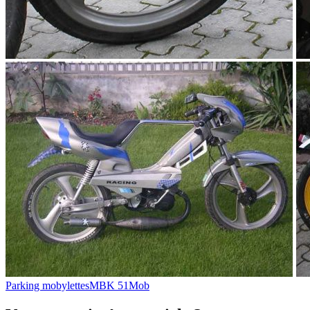
Parking mobylettes
MBK 51
Mob