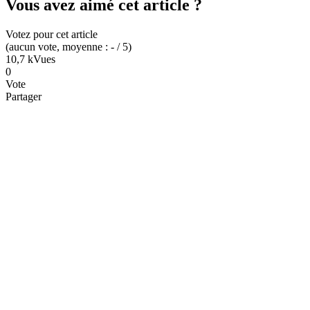
Vous avez aimé cet article ?
Votez pour cet article
(
aucun
vote
, moyenne :
-
/ 5
)
10,7 k
Vues
0
Vote
Partager