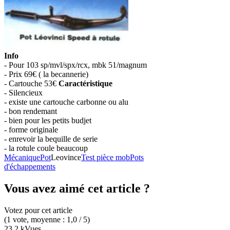
Info
- Pour 103 sp/mvl/spx/rcx, mbk 51/magnum
- Prix 69€ ( la becannerie)
- Cartouche 53€
Caractéristique
- Silencieux
- existe une cartouche carbonne ou alu
- bon rendemant
- bien pour les petits budjet
- forme originale
- enrevoir la bequille de serie
- la rotule coule beaucoup
Mécanique
Pot
Leovince
Test pièce mob
Pots
d'échappements
Vous avez aimé cet article ?
Votez pour cet article
(
1
vote
, moyenne :
1,0
/ 5
)
23,2 k
Vues