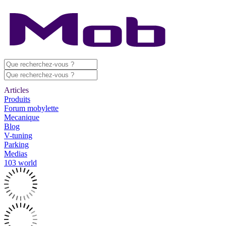
Articles
Produits
Forum mobylette
Mecanique
Blog
V-tuning
Parking
Medias
103 world