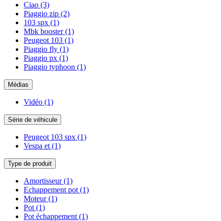
Ciao
(3)
Piaggio zip
(2)
103 spx
(1)
Mbk booster
(1)
Peugeot 103
(1)
Piaggio fly
(1)
Piaggio px
(1)
Piaggio typhoon
(1)
Médias
Vidéo
(1)
Série de véhicule
Peugeot 103 spx
(1)
Vespa et
(1)
Type de produit
Amortisseur
(1)
Echappement pot
(1)
Moteur
(1)
Pot
(1)
Pot échappement
(1)