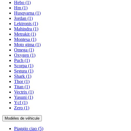
Hebo
(1)
Hm
(1)
Husqvarna
(1)
Jordan
(1)
Lektronis
(1)
Mahindra
(1)
Metrakit
(1)
Montesa
(1)
Moto gima
(1)
Omega
(1)
Oxygen
(1)
Puch
(1)
Scorpa
(1)
Segura
(1)
Shark
(1)
Thor
(1)
Titan
(1)
Vectrix
(1)
Yasuni
(1)
Ycf
(1)
Zero
(1)
Modèles de véhicule
Piaggio ciao
(5)