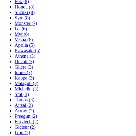
Fox
(8)
Honda
(8)
Suzuki
(8)
Sym
(8)
Monster
(7)
Ixs
(6)
Mvt
(6)
Vespa
(6)
Aprilia
(5)
Kawasaki
(5)
Athena
(3)
Ducati
(3)
Gilera
(3)
Ipone
(3)
Kappa
(3)
Malaguti
(3)
Michelin
(3)
Smt
(3)
Tomos
(3)
Airsal
(2)
Arrow
(2)
Freegun
(2)
Furytech
(2)
Gicleur
(2)
Ixon
(2)