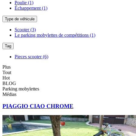
Poulie
(1)
Échappement
(1)
Type de véhicule
Scooter
(3)
Le parking mobylettes de compétitions
(1)
Tag
Pieces scooter
(6)
Plus
Tout
Hot
BLOG
Parking mobylettes
Médias
PIAGGIO CIAO CHROME