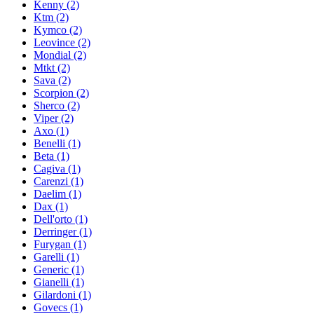
Kenny
(2)
Ktm
(2)
Kymco
(2)
Leovince
(2)
Mondial
(2)
Mtkt
(2)
Sava
(2)
Scorpion
(2)
Sherco
(2)
Viper
(2)
Axo
(1)
Benelli
(1)
Beta
(1)
Cagiva
(1)
Carenzi
(1)
Daelim
(1)
Dax
(1)
Dell'orto
(1)
Derringer
(1)
Furygan
(1)
Garelli
(1)
Generic
(1)
Gianelli
(1)
Gilardoni
(1)
Govecs
(1)