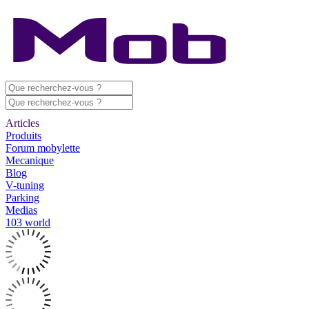
Articles
Produits
Forum mobylette
Mecanique
Blog
V-tuning
Parking
Medias
103 world