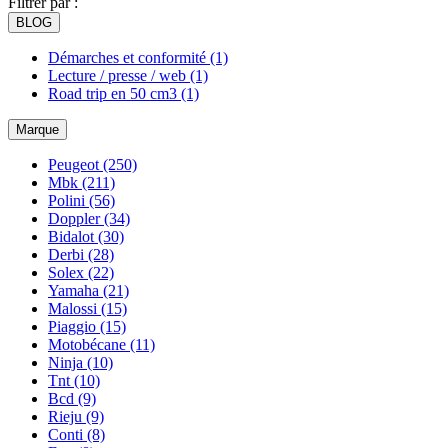
Filtrer par :
BLOG
Démarches et conformité
(1)
Lecture / presse / web
(1)
Road trip en 50 cm3
(1)
Marque
Peugeot
(250)
Mbk
(211)
Polini
(56)
Doppler
(34)
Bidalot
(30)
Derbi
(28)
Solex
(22)
Yamaha
(21)
Malossi
(15)
Piaggio
(15)
Motobécane
(11)
Ninja
(10)
Tnt
(10)
Bcd
(9)
Rieju
(9)
Conti
(8)