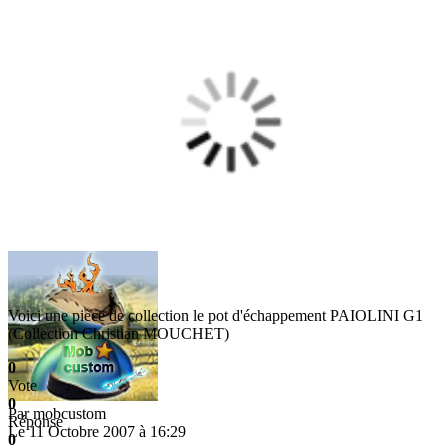
Voici une pièce de collection le pot d'échappement PAIOLINI G1
(Collection Christian MOUCHET)
0
Vote
0
Par
mobcustom
Réponse
Le 11 Octobre 2007 à 16:29
0