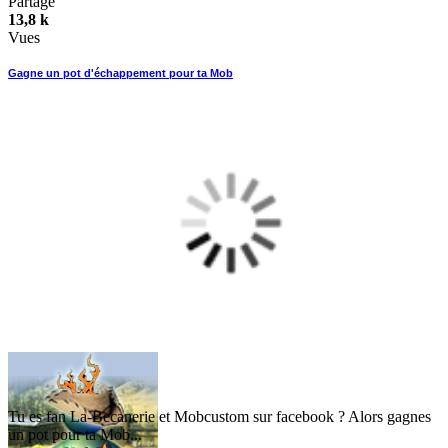
Partage
13,8 k
Vues
Gagne un pot d'échappement pour ta Mob
Tu es fan La-Becanerie et Mobcustom sur facebook ? Alors gagnes
un pot pour ta Mob...