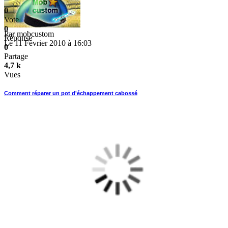
0
Vote
0
Par
mobcustom
Réponse
Le 11 Février 2010 à 16:03
0
Partage
4,7 k
Vues
Comment réparer un pot d'échappement cabossé