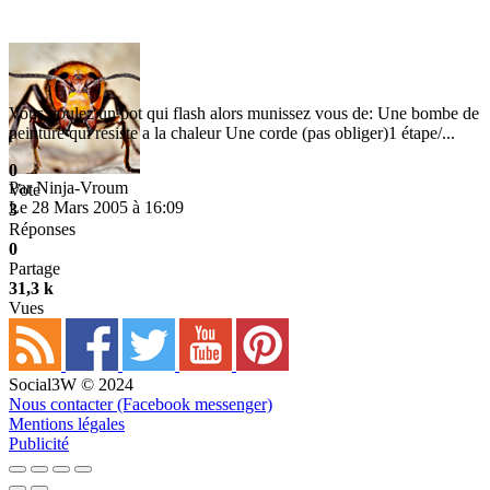
Vous voulez un pot qui flash alors munissez vous de: Une bombe de
peinture qui résiste a la chaleur Une corde (pas obliger)1 étape/...
0
Par
Ninja-Vroum
Vote
Le 28 Mars 2005 à 16:09
3
Réponses
0
Partage
31,3 k
Vues
Social3W © 2024
Nous contacter (Facebook messenger)
Mentions légales
Publicité