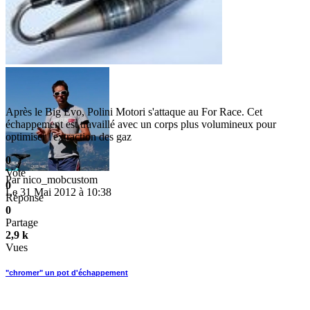
Après le Big Evo, Polini Motori s'attaque au For Race. Cet
échappement est travaillé avec un corps plus volumineux pour
optimiser l'extraction des gaz
0
Vote
Par
nico_mobcustom
0
Le 31 Mai 2012 à 10:38
Réponse
0
Partage
2,9 k
Vues
"chromer" un pot d'échappement