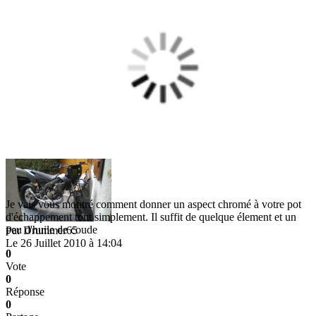
Je vais vous montré comment donner un aspect chromé à votre pot
d'échappement tout simplement. Il suffit de quelque élement et un
peu d'huile de coude
Par
Drummer65
Le 26 Juillet 2010 à 14:04
0
Vote
0
Réponse
0