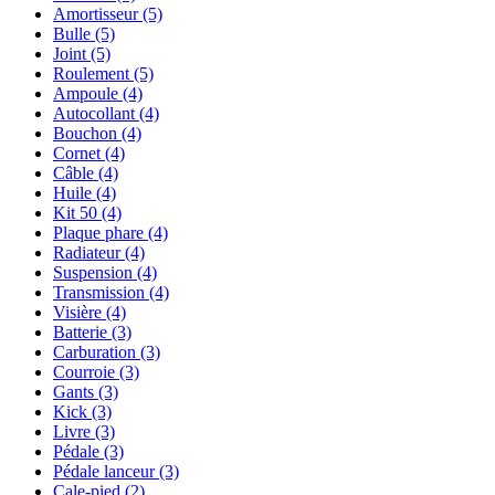
Amortisseur
(5)
Bulle
(5)
Joint
(5)
Roulement
(5)
Ampoule
(4)
Autocollant
(4)
Bouchon
(4)
Cornet
(4)
Câble
(4)
Huile
(4)
Kit 50
(4)
Plaque phare
(4)
Radiateur
(4)
Suspension
(4)
Transmission
(4)
Visière
(4)
Batterie
(3)
Carburation
(3)
Courroie
(3)
Gants
(3)
Kick
(3)
Livre
(3)
Pédale
(3)
Pédale lanceur
(3)
Cale-pied
(2)