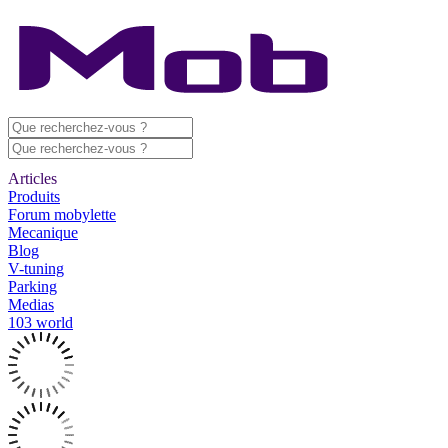
Articles
Produits
Forum mobylette
Mecanique
Blog
V-tuning
Parking
Medias
103 world