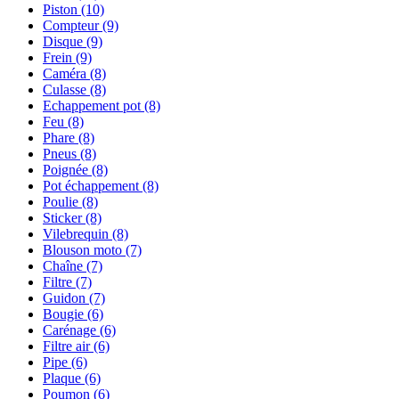
Piston
(10)
Compteur
(9)
Disque
(9)
Frein
(9)
Caméra
(8)
Culasse
(8)
Echappement pot
(8)
Feu
(8)
Phare
(8)
Pneus
(8)
Poignée
(8)
Pot échappement
(8)
Poulie
(8)
Sticker
(8)
Vilebrequin
(8)
Blouson moto
(7)
Chaîne
(7)
Filtre
(7)
Guidon
(7)
Bougie
(6)
Carénage
(6)
Filtre air
(6)
Pipe
(6)
Plaque
(6)
Poumon
(6)