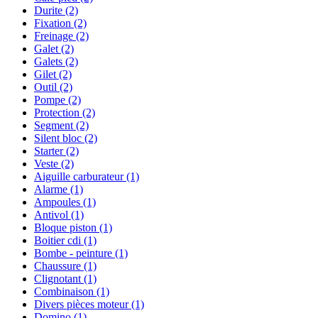
Durite
(2)
Fixation
(2)
Freinage
(2)
Galet
(2)
Galets
(2)
Gilet
(2)
Outil
(2)
Pompe
(2)
Protection
(2)
Segment
(2)
Silent bloc
(2)
Starter
(2)
Veste
(2)
Aiguille carburateur
(1)
Alarme
(1)
Ampoules
(1)
Antivol
(1)
Bloque piston
(1)
Boitier cdi
(1)
Bombe - peinture
(1)
Chaussure
(1)
Clignotant
(1)
Combinaison
(1)
Divers pièces moteur
(1)
Domino
(1)