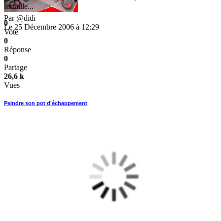
ferraille...
Par
@didi
0
Le 25 Décembre 2006 à 12:29
Vote
0
Réponse
0
Partage
26,6 k
Vues
Peindre son pot d'échappement