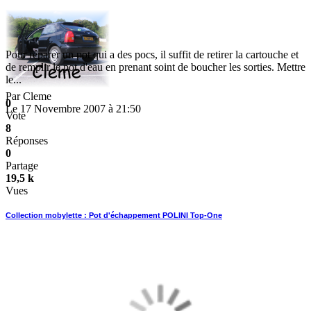
Pour réparer un pot qui a des pocs, il suffit de retirer la cartouche et
de remplir le pot d'eau en prenant soint de boucher les sorties. Mettre
le...
Par
Cleme
0
Le 17 Novembre 2007 à 21:50
Vote
8
Réponses
0
Partage
19,5 k
Vues
Collection mobylette : Pot d'échappement POLINI Top-One