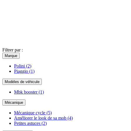
Filtrer par :
Marque
Polini
(2)
Piaggio
(1)
Modèles de véhicule
Mbk booster
(1)
Mécanique
Mécanique cycle
(5)
Améliorer le look de sa mob
(4)
Petites astuces
(2)