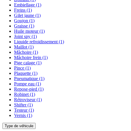
Embiellage
(1)
Freins
(1)
Gilet jaune
(1)
Goujon
(1)
Graisse
(1)
Huile moteur
(1)
Joint spy
(1)
Liquide refroidissement
(1)
Maillot
(1)
Mâchoire
(1)
Mâchoire frein
(1)
Pige calage
(1)
Pince
(1)
Plaquette
(1)
Pneumatique
(1)
Pompe eau
(1)
Repose-pied
(1)
Robinet
(1)
Rétroviseur
(1)
Shifter
(1)
Testeur
(1)
Vernis
(1)
Type de véhicule