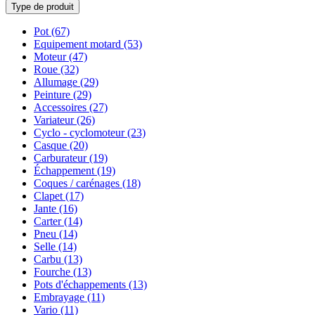
Type de produit
Pot
(67)
Equipement motard
(53)
Moteur
(47)
Roue
(32)
Allumage
(29)
Peinture
(29)
Accessoires
(27)
Variateur
(26)
Cyclo - cyclomoteur
(23)
Casque
(20)
Carburateur
(19)
Échappement
(19)
Coques / carénages
(18)
Clapet
(17)
Jante
(16)
Carter
(14)
Pneu
(14)
Selle
(14)
Carbu
(13)
Fourche
(13)
Pots d'échappements
(13)
Embrayage
(11)
Vario
(11)