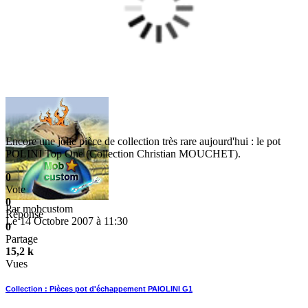
Encore une jolie pièce de collection très rare aujourd'hui : le pot
POLINI Top One (Collection Christian MOUCHET).
0
Vote
0
Par
mobcustom
Réponse
Le 14 Octobre 2007 à 11:30
0
Partage
15,2 k
Vues
Collection : Pièces pot d'échappement PAIOLINI G1