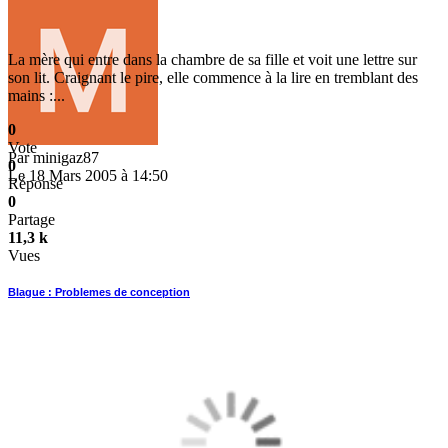
La mère qui entre dans la chambre de sa fille et voit une lettre sur
son lit. Craignant le pire, elle commence à la lire en tremblant des
mains :...
0
Vote
Par
minigaz87
0
Le 18 Mars 2005 à 14:50
Réponse
0
Partage
11,3 k
Vues
Blague : Problemes de conception