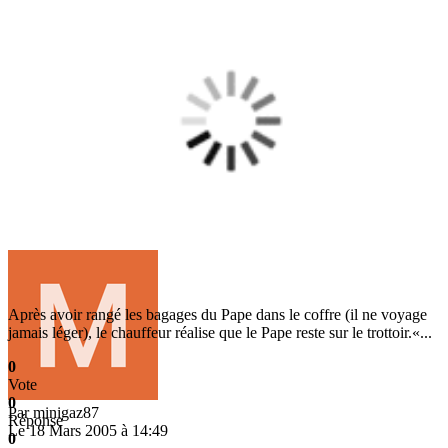
Après avoir rangé les bagages du Pape dans le coffre (il ne voyage
jamais léger), le chauffeur réalise que le Pape reste sur le trottoir.«...
0
Vote
0
Par
minigaz87
Réponse
Le 18 Mars 2005 à 14:49
0