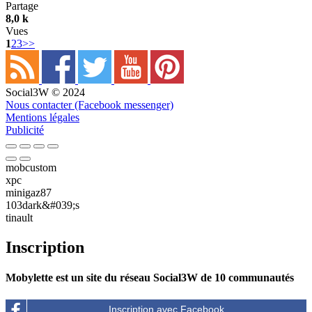
Partage
8,0 k
Vues
1
2
3
>>
Social3W © 2024
Nous contacter (Facebook messenger)
Mentions légales
Publicité
mobcustom
xpc
minigaz87
103dark&#039;s
tinault
Inscription
Mobylette est un site du réseau Social3W de 10 communautés