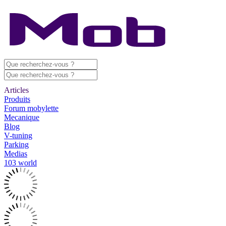
Articles
Produits
Forum mobylette
Mecanique
Blog
V-tuning
Parking
Medias
103 world