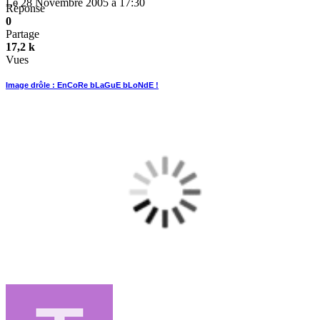
Le 28 Novembre 2005 à 17:30
Réponse
0
Partage
17,2 k
Vues
Image drôle : EnCoRe bLaGuE bLoNdE !