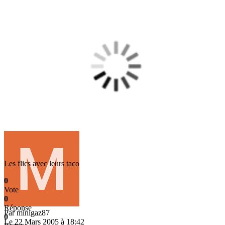
Les flics avec leurs taco
0
Vote
0
Réponse
Par
minigaz87
0
Le 22 Mars 2005 à 18:42