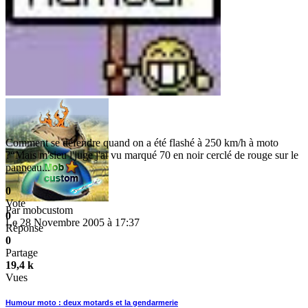
Comment se défendre quand on a été flashé à 250 km/h à moto
?“Mais m'sieu l'juge j'ai vu marqué 70 en noir cerclé de rouge sur le
panneau...
0
Vote
Par
mobcustom
0
Le 28 Novembre 2005 à 17:37
Réponse
0
Partage
19,4 k
Vues
Humour moto : deux motards et la gendarmerie