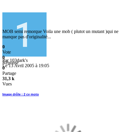
MOB semi remorque Voila une mob ( plutot un mutant )qui ne
manque pas d'originalité...
0
Vote
0
Par
103dark's
Réponse
Le 13 Avril 2005 à 19:05
0
Partage
31,3 k
Vues
Image drôle : 2 cv moto