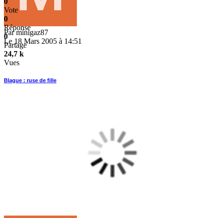
0
Vote
0
Réponse
Par
minigaz87
0
Le 18 Mars 2005 à 14:51
Partage
24,7 k
Vues
Blague : ruse de fille