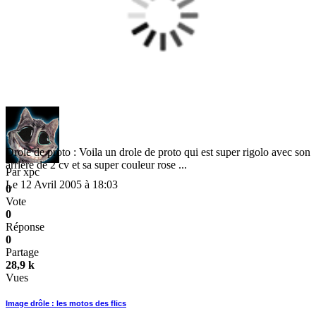
Drole de proto : Voila un drole de proto qui est super rigolo avec son
arrière de 2 cv et sa super couleur rose ...
Par
xpc
Le 12 Avril 2005 à 18:03
0
Vote
0
Réponse
0
Partage
28,9 k
Vues
Image drôle : les motos des flics