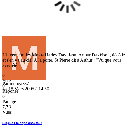
L'inventeur des Motos Harley Davidson, Arthur Davidson, décède
et s'en va au ciel.À la porte, St Pierre dit à Arthur : "Vu que vous
avez été...
0
Vote
Par
minigaz87
0
Le 18 Mars 2005 à 14:50
Réponse
0
Partage
7,7 k
Vues
Blague : le pape chaufeur