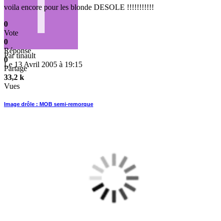
voila encore pour les blonde DESOLE !!!!!!!!!!!
0
Vote
0
Réponse
Par
tinault
0
Le 13 Avril 2005 à 19:15
Partage
33,2 k
Vues
Image drôle : MOB semi-remorque