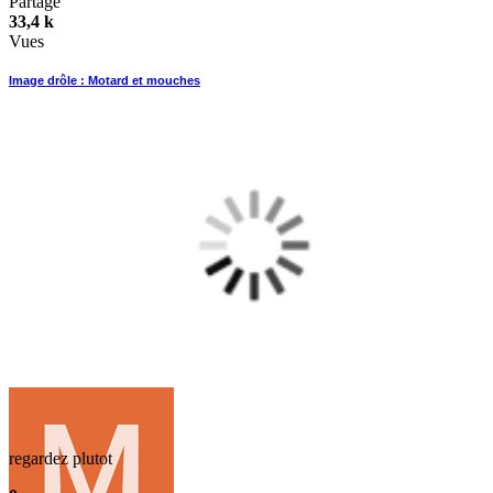
Partage
33,4 k
Vues
Image drôle : Motard et mouches
regardez plutot