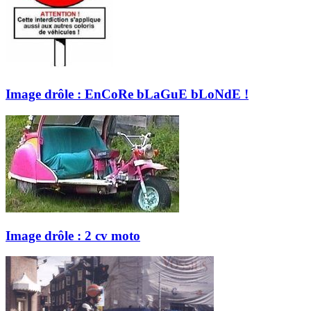
Image drôle : EnCoRe bLaGuE bLoNdE !
Image drôle : 2 cv moto