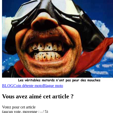
BLOG
Coin détente moto
Blague moto
Vous avez aimé cet article ?
Votez pour cet article
(
aucun
vote
, moyenne :
-
/ 5
)