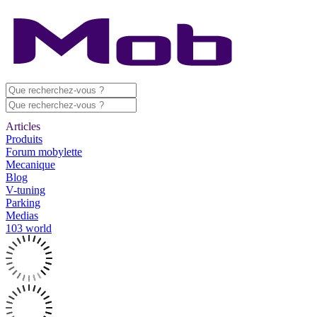
Articles
Produits
Forum mobylette
Mecanique
Blog
V-tuning
Parking
Medias
103 world