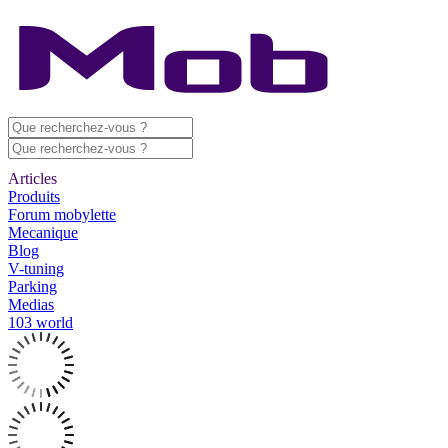
Articles
Produits
Forum mobylette
Mecanique
Blog
V-tuning
Parking
Medias
103 world