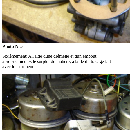
Photo N°5
Sixièmement; A l'aide dune drémelle et dun embout
aproprié meulez le surplut de matière, a laide du tracage fait
avec le marqueur.