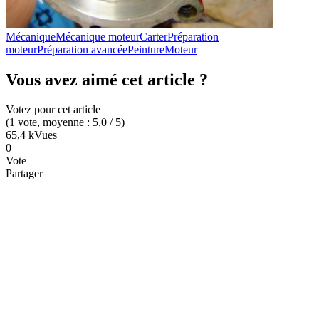
Mécanique
Mécanique moteur
Carter
Préparation
moteur
Préparation avancée
Peinture
Moteur
Vous avez aimé cet article ?
Votez pour cet article
(
1
vote
, moyenne :
5,0
/ 5
)
65,4 k
Vues
0
Vote
Partager