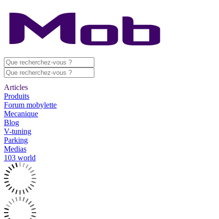
Articles
Produits
Forum mobylette
Mecanique
Blog
V-tuning
Parking
Medias
103 world