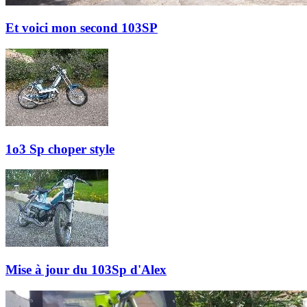
Et voici mon second 103SP
1o3 Sp choper style
Mise à jour du 103Sp d'Alex