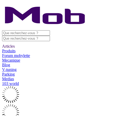
Articles
Produits
Forum mobylette
Mecanique
Blog
V-tuning
Parking
Medias
103 world