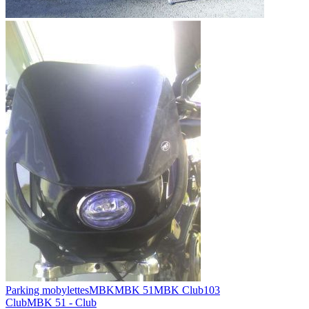
Parking mobylettes
MBK
MBK 51
MBK Club
103
Club
MBK 51 - Club