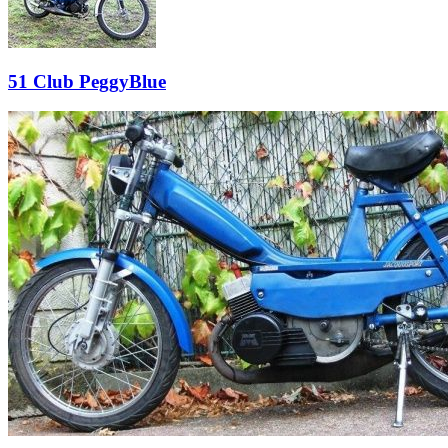
51 Club PeggyBlue