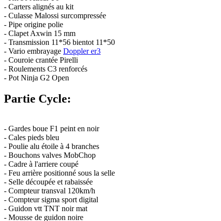
- Carters alignés au kit
- Culasse Malossi surcompressée
- Pipe origine polie
- Clapet Axwin 15 mm
- Transmission 11*56 bientot 11*50
- Vario embrayage
Doppler er3
- Couroie crantée Pirelli
- Roulements C3 renforcés
- Pot Ninja G2 Open
Partie Cycle:
- Gardes boue F1 peint en noir
- Cales pieds bleu
- Poulie alu étoile à 4 branches
- Bouchons valves MobChop
- Cadre à l'arriere coupé
- Feu arrière positionné sous la selle
- Selle découpée et rabaissée
- Compteur transval 120km/h
- Compteur sigma sport digital
- Guidon vtt TNT noir mat
- Mousse de guidon noire