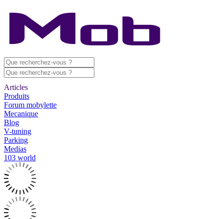
Articles
Produits
Forum mobylette
Mecanique
Blog
V-tuning
Parking
Medias
103 world