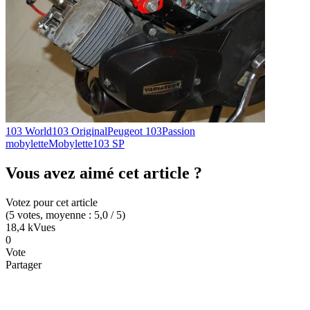
103 World
103 Original
Peugeot 103
Passion
mobylette
Mobylette
103 SP
Vous avez aimé cet article ?
Votez pour cet article
(
5
votes
, moyenne :
5,0
/ 5
)
18,4 k
Vues
0
Vote
Partager