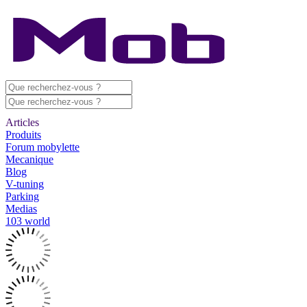
Articles
Produits
Forum mobylette
Mecanique
Blog
V-tuning
Parking
Medias
103 world