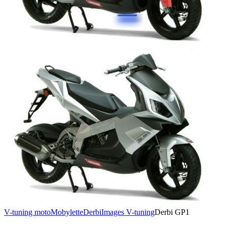
V-tuning moto
Mobylette
Derbi
Images V-tuning
Derbi GP1