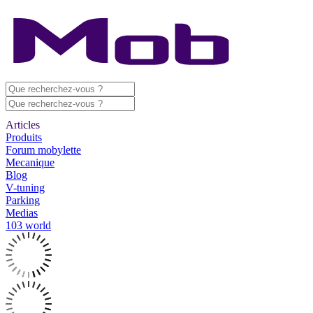
Articles
Produits
Forum mobylette
Mecanique
Blog
V-tuning
Parking
Medias
103 world