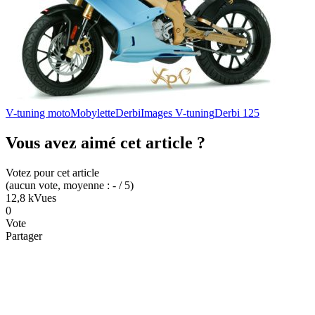
V-tuning moto
Mobylette
Derbi
Images V-tuning
Derbi 125
Vous avez aimé cet article ?
Votez pour cet article
(
aucun
vote
, moyenne :
-
/ 5
)
12,8 k
Vues
0
Vote
Partager