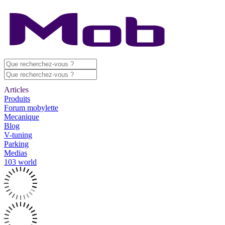
Articles
Produits
Forum mobylette
Mecanique
Blog
V-tuning
Parking
Medias
103 world