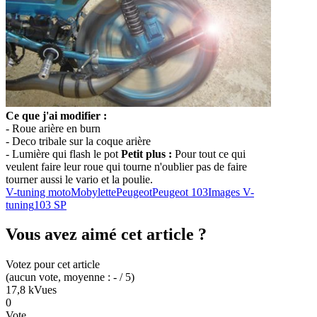
Ce que j'ai modifier :
- Roue arière en burn
- Deco tribale sur la coque arière
- Lumière qui flash le pot
Petit plus :
Pour tout ce qui
veulent faire leur roue qui tourne n'oublier pas de faire
tourner aussi le vario et la poulie.
V-tuning moto
Mobylette
Peugeot
Peugeot 103
Images V-
tuning
103 SP
Vous avez aimé cet article ?
Votez pour cet article
(
aucun
vote
, moyenne :
-
/ 5
)
17,8 k
Vues
0
Vote