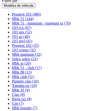
Filtrer par :
Modèles de véhicule
Peugeot 103
(486)
Mbk 51
(244)
Mbk 51 - magnium - magnum xr
(70)
103 rcx
(67)
103 spx
(52)
103 sp
(46)
103 mvl
(41)
Peugeot 102
(35)
103 vogue
(32)
Mbk magnum
(32)
Solex solex
(22)
Mbk xr
(20)
Mbk 51 - club
(17)
Mbk 88
(13)
Mbk club
(11)
Piaggio ciao
(10)
Yamaha tzr
(10)
Mbk 41
(9)
Ciao
(8)
Rieju rs2
(8)
Gpr
(7)
Mbk booster
(7)