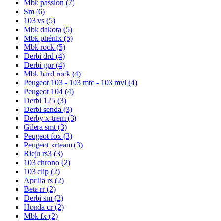
Mbk passion
(7)
Sm
(6)
103 vs
(5)
Mbk dakota
(5)
Mbk phénix
(5)
Mbk rock
(5)
Derbi drd
(4)
Derbi gpr
(4)
Mbk hard rock
(4)
Peugeot 103 - 103 mtc - 103 mvl
(4)
Peugeot 104
(4)
Derbi 125
(3)
Derbi senda
(3)
Derby x-trem
(3)
Gilera smt
(3)
Peugeot fox
(3)
Peugeot xrteam
(3)
Rieju rs3
(3)
103 chrono
(2)
103 clip
(2)
Aprilia rs
(2)
Beta rr
(2)
Derbi sm
(2)
Honda cr
(2)
Mbk fx
(2)