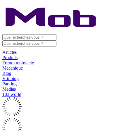
Articles
Produits
Forum mobylette
Mecanique
Blog
V-tuning
Parking
Medias
103 world