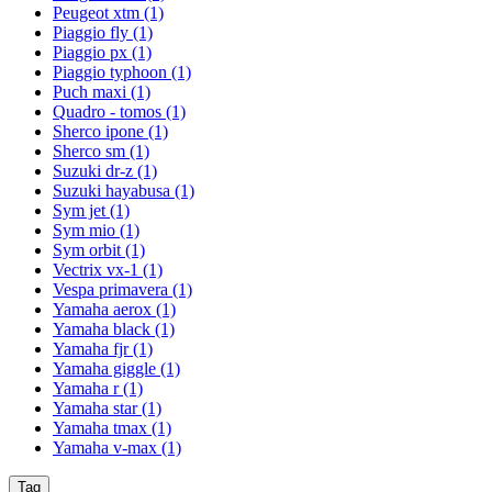
Peugeot xtm
(1)
Piaggio fly
(1)
Piaggio px
(1)
Piaggio typhoon
(1)
Puch maxi
(1)
Quadro - tomos
(1)
Sherco ipone
(1)
Sherco sm
(1)
Suzuki dr-z
(1)
Suzuki hayabusa
(1)
Sym jet
(1)
Sym mio
(1)
Sym orbit
(1)
Vectrix vx-1
(1)
Vespa primavera
(1)
Yamaha aerox
(1)
Yamaha black
(1)
Yamaha fjr
(1)
Yamaha giggle
(1)
Yamaha r
(1)
Yamaha star
(1)
Yamaha tmax
(1)
Yamaha v-max
(1)
Tag