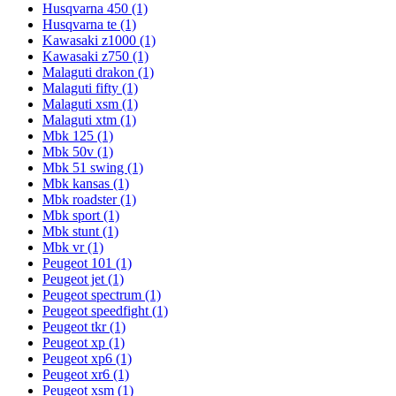
Husqvarna 450
(1)
Husqvarna te
(1)
Kawasaki z1000
(1)
Kawasaki z750
(1)
Malaguti drakon
(1)
Malaguti fifty
(1)
Malaguti xsm
(1)
Malaguti xtm
(1)
Mbk 125
(1)
Mbk 50v
(1)
Mbk 51 swing
(1)
Mbk kansas
(1)
Mbk roadster
(1)
Mbk sport
(1)
Mbk stunt
(1)
Mbk vr
(1)
Peugeot 101
(1)
Peugeot jet
(1)
Peugeot spectrum
(1)
Peugeot speedfight
(1)
Peugeot tkr
(1)
Peugeot xp
(1)
Peugeot xp6
(1)
Peugeot xr6
(1)
Peugeot xsm
(1)