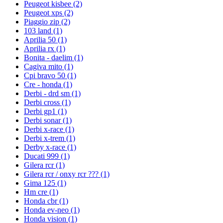
Peugeot kisbee
(2)
Peugeot xps
(2)
Piaggio zip
(2)
103 land
(1)
Aprilia 50
(1)
Aprilia rx
(1)
Bonita - daelim
(1)
Cagiva mito
(1)
Cpi bravo 50
(1)
Cre - honda
(1)
Derbi - drd sm
(1)
Derbi cross
(1)
Derbi gp1
(1)
Derbi sonar
(1)
Derbi x-race
(1)
Derbi x-trem
(1)
Derby x-race
(1)
Ducati 999
(1)
Gilera rcr
(1)
Gilera rcr / onxy rcr ???
(1)
Gima 125
(1)
Hm cre
(1)
Honda cbr
(1)
Honda ev-neo
(1)
Honda vision
(1)