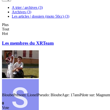
A trier / archives
(3)
Archives
(3)
Les articles | dossiers (moto 50cc)
(3)
Plus
Tout
Hot
Les membres du XRTeam
BloubePrénom: LionelPseudo: BloubeAge: 17ansPilote sur: Magnum 
0
Vote