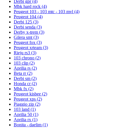
Derbi gpr
(4)
Mbk hard rock
(4)
Peugeot 103 - 103 mtc - 103 mvl
(4)
Peugeot 104
(4)
Derbi 125
(3)
Derbi senda
(3)
Derby x-trem
(3)
Gilera smt
(3)
Peugeot fox
(3)
Peugeot xrteam
(3)
Rieju rs3
(3)
103 chrono
(2)
103 clip
(2)
Aprilia rs
(2)
Beta rr
(2)
Derbi sm
(2)
Honda cr
(2)
Mbk fx
(2)
Peugeot kisbee
(2)
Peugeot xps
(2)
Piaggio zip
(2)
103 land
(1)
Aprilia 50
(1)
Aprilia rx
(1)
Bonita - daelim
(1)