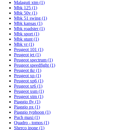
Malaguti xtm
(1)
Mbk 125
(1)
Mbk 50v
(1)
Mbk 51 swing
(1)
Mbk kansas
(1)
Mbk roadster
(1)
Mbk sport
(1)
Mbk stunt
(1)
Mbk vr
(1)
Peugeot 101
(1)
Peugeot jet
(1)
Peugeot spectrum
(1)
Peugeot speedfight
(1)
Peugeot tkr
(1)
Peugeot xp
(1)
Peugeot xp6
(1)
Peugeot xr6
(1)
Peugeot xsm
(1)
Peugeot xtm
(1)
Piaggio fly
(1)
Piaggio px
(1)
Piaggio typhoon
(1)
Puch maxi
(1)
Quadro - tomos
(1)
Sherco ipone
(1)