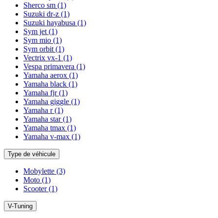
Sherco sm
(1)
Suzuki dr-z
(1)
Suzuki hayabusa
(1)
Sym jet
(1)
Sym mio
(1)
Sym orbit
(1)
Vectrix vx-1
(1)
Vespa primavera
(1)
Yamaha aerox
(1)
Yamaha black
(1)
Yamaha fjr
(1)
Yamaha giggle
(1)
Yamaha r
(1)
Yamaha star
(1)
Yamaha tmax
(1)
Yamaha v-max
(1)
Type de véhicule
Mobylette
(3)
Moto
(1)
Scooter
(1)
V-Tuning