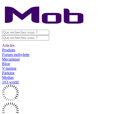
Articles
Produits
Forum mobylette
Mecanique
Blog
V-tuning
Parking
Medias
103 world