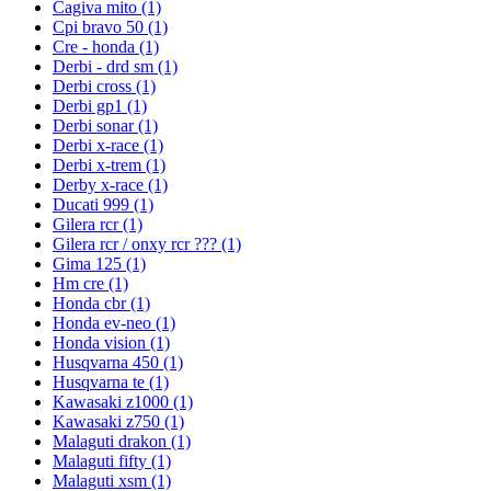
Cagiva mito
(1)
Cpi bravo 50
(1)
Cre - honda
(1)
Derbi - drd sm
(1)
Derbi cross
(1)
Derbi gp1
(1)
Derbi sonar
(1)
Derbi x-race
(1)
Derbi x-trem
(1)
Derby x-race
(1)
Ducati 999
(1)
Gilera rcr
(1)
Gilera rcr / onxy rcr ???
(1)
Gima 125
(1)
Hm cre
(1)
Honda cbr
(1)
Honda ev-neo
(1)
Honda vision
(1)
Husqvarna 450
(1)
Husqvarna te
(1)
Kawasaki z1000
(1)
Kawasaki z750
(1)
Malaguti drakon
(1)
Malaguti fifty
(1)
Malaguti xsm
(1)