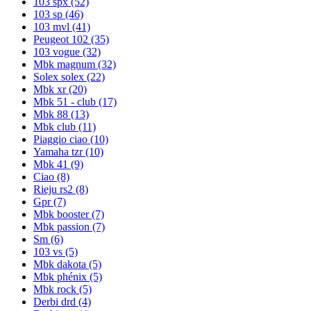
103 spx
(52)
103 sp
(46)
103 mvl
(41)
Peugeot 102
(35)
103 vogue
(32)
Mbk magnum
(32)
Solex solex
(22)
Mbk xr
(20)
Mbk 51 - club
(17)
Mbk 88
(13)
Mbk club
(11)
Piaggio ciao
(10)
Yamaha tzr
(10)
Mbk 41
(9)
Ciao
(8)
Rieju rs2
(8)
Gpr
(7)
Mbk booster
(7)
Mbk passion
(7)
Sm
(6)
103 vs
(5)
Mbk dakota
(5)
Mbk phénix
(5)
Mbk rock
(5)
Derbi drd
(4)