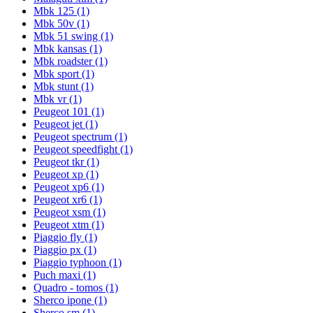
Mbk 125
(1)
Mbk 50v
(1)
Mbk 51 swing
(1)
Mbk kansas
(1)
Mbk roadster
(1)
Mbk sport
(1)
Mbk stunt
(1)
Mbk vr
(1)
Peugeot 101
(1)
Peugeot jet
(1)
Peugeot spectrum
(1)
Peugeot speedfight
(1)
Peugeot tkr
(1)
Peugeot xp
(1)
Peugeot xp6
(1)
Peugeot xr6
(1)
Peugeot xsm
(1)
Peugeot xtm
(1)
Piaggio fly
(1)
Piaggio px
(1)
Piaggio typhoon
(1)
Puch maxi
(1)
Quadro - tomos
(1)
Sherco ipone
(1)
Sherco sm
(1)