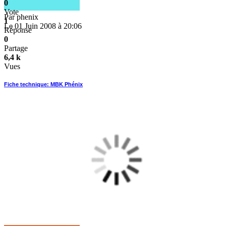
0
Vote
Par
phenix
1
Le 01 Juin 2008 à 20:06
Réponse
0
Partage
6,4 k
Vues
Fiche technique: MBK Phénix