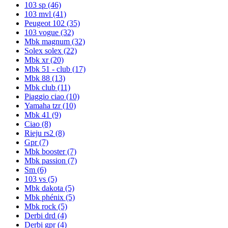
103 sp
(46)
103 mvl
(41)
Peugeot 102
(35)
103 vogue
(32)
Mbk magnum
(32)
Solex solex
(22)
Mbk xr
(20)
Mbk 51 - club
(17)
Mbk 88
(13)
Mbk club
(11)
Piaggio ciao
(10)
Yamaha tzr
(10)
Mbk 41
(9)
Ciao
(8)
Rieju rs2
(8)
Gpr
(7)
Mbk booster
(7)
Mbk passion
(7)
Sm
(6)
103 vs
(5)
Mbk dakota
(5)
Mbk phénix
(5)
Mbk rock
(5)
Derbi drd
(4)
Derbi gpr
(4)