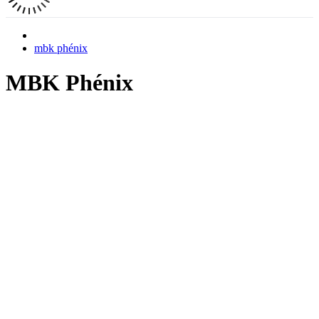
mbk phénix
MBK Phénix