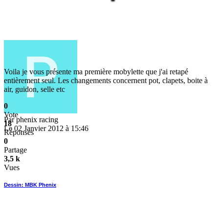
Voila je vous présente ma première mobylette que j'ai retapé
entièrement seul. Les changements concernent pot, clapets, boite à
air, guidon, selle etc
0
Vote
Par
phenix racing
18
Le 02 Janvier 2012 à 15:46
Réponses
0
Partage
3,5 k
Vues
Dessin: MBK Phenix