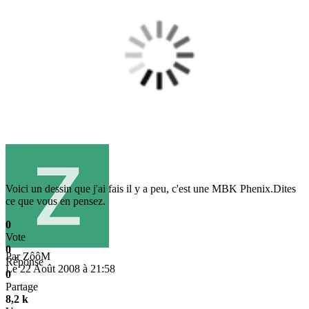
Voici un dessin que j'ai fais il y a peu, c'est une MBK Phenix.Dites
ce que vous en pensez.
0
Vote
0
Par
ZôôM
Réponse
Le 22 Août 2008 à 21:58
0
Partage
8,2 k