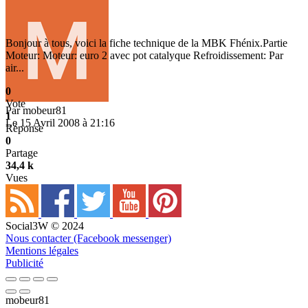
Bonjour à tous, voici la fiche technique de la MBK Fhénix.Partie
Moteur: Moteur: euro 2 avec pot catalyque Refroidissement: Par
air...
0
Vote
Par
mobeur81
1
Le 15 Avril 2008 à 21:16
Réponse
0
Partage
34,4 k
Vues
Social3W © 2024
Nous contacter (Facebook messenger)
Mentions légales
Publicité
mobeur81