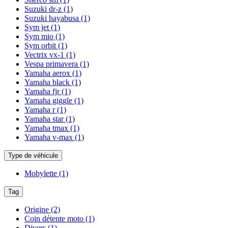
Suzuki dr-z
(1)
Suzuki hayabusa
(1)
Sym jet
(1)
Sym mio
(1)
Sym orbit
(1)
Vectrix vx-1
(1)
Vespa primavera
(1)
Yamaha aerox
(1)
Yamaha black
(1)
Yamaha fjr
(1)
Yamaha giggle
(1)
Yamaha r
(1)
Yamaha star
(1)
Yamaha tmax
(1)
Yamaha v-max
(1)
Type de véhicule
Mobylette
(1)
Tag
Origine
(2)
Coin détente moto
(1)
Divers
(1)