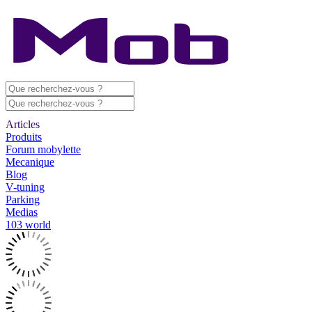
Articles
Produits
Forum mobylette
Mecanique
Blog
V-tuning
Parking
Medias
103 world