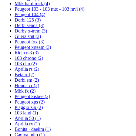
Mbk hard rock
(4)
Peugeot 103 - 103 mtc - 103 mvl
(4)
Peugeot 104
(4)
Derbi 125
(3)
Derbi senda
(3)
Derby x-trem
(3)
Gilera smt
(3)
Peugeot fox
(3)
Peugeot xrteam
(3)
Rieju rs3
(3)
103 chrono
(2)
103 clip
(2)
Aprilia rs
(2)
Beta rr
(2)
Derbi sm
(2)
Honda cr
(2)
Mbk fx
(2)
Peugeot kisbee
(2)
Peugeot xps
(2)
Piaggio zip
(2)
103 land
(1)
Aprilia 50
(1)
Aprilia rx
(1)
Bonita - daelim
(1)
Cagiva mito
(1)