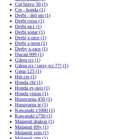
Cpi bravo 50
(1)
Cre - honda
(1)
Derbi - drd sm
(1)
Derbi cross
(1)
Derbi gp1
(1)
Derbi sonar
(1)
Derbi x-race
(1)
Derbi x-trem
(1)
Derby x-race
(1)
Ducati 999
(1)
Gilera rcr
(1)
Gilera rcr / onxy rcr ???
(1)
Gima 125
(1)
Hm cre
(1)
Honda cbr
(1)
Honda ev-neo
(1)
Honda vision
(1)
Husqvarna 450
(1)
Husqvarna te
(1)
Kawasaki z1000
(1)
Kawasaki z750
(1)
Malaguti drakon
(1)
Malaguti fifty
(1)
Malaguti xsm
(1)
Malaguti xtm
(1)