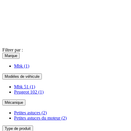
Filtrer par :
Marque
Mbk
(1)
Modèles de véhicule
Mbk 51
(1)
Peugeot 102
(1)
Mécanique
Petites astuces
(2)
Petites astuces du moteur
(2)
Type de produit