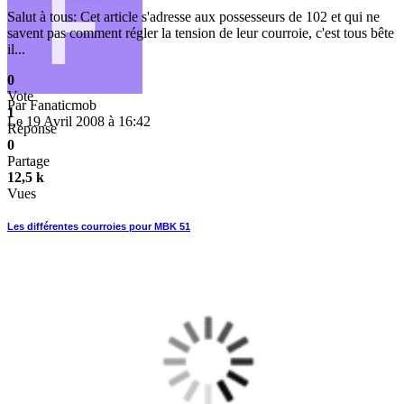
Salut à tous: Cet article s'adresse aux possesseurs de 102 et qui ne
savent pas comment régler la tension de leur courroie, c'est tous bête
il...
0
Vote
Par
Fanaticmob
1
Le 19 Avril 2008 à 16:42
Réponse
0
Partage
12,5 k
Vues
Les différentes courroies pour MBK 51