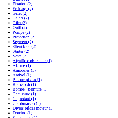
Fixation
(2)
Freinage
(2)
Galet
(2)
Galets
(2)
Gilet
(2)
Outil
(2)
Pompe
(2)
Protection
(2)
Segment
(2)
Silent bloc
(2)
Starter
(2)
Veste
(2)
Aiguille carburateur
(1)
Alarme
(1)
Ampoules
(1)
Antivol
(1)
Bloque piston
(1)
Boitier cdi
(1)
Bombe - peinture
(1)
Chaussure
(1)
Clignotant
(1)
Combinaison
(1)
Divers pièces moteur
(1)
Domino
(1)
Embiellage
(1)