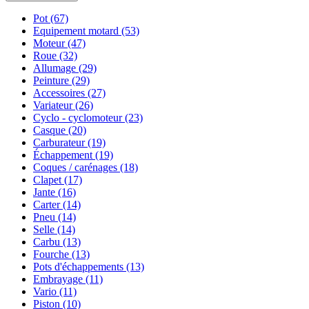
Pot
(67)
Equipement motard
(53)
Moteur
(47)
Roue
(32)
Allumage
(29)
Peinture
(29)
Accessoires
(27)
Variateur
(26)
Cyclo - cyclomoteur
(23)
Casque
(20)
Carburateur
(19)
Échappement
(19)
Coques / carénages
(18)
Clapet
(17)
Jante
(16)
Carter
(14)
Pneu
(14)
Selle
(14)
Carbu
(13)
Fourche
(13)
Pots d'échappements
(13)
Embrayage
(11)
Vario
(11)
Piston
(10)