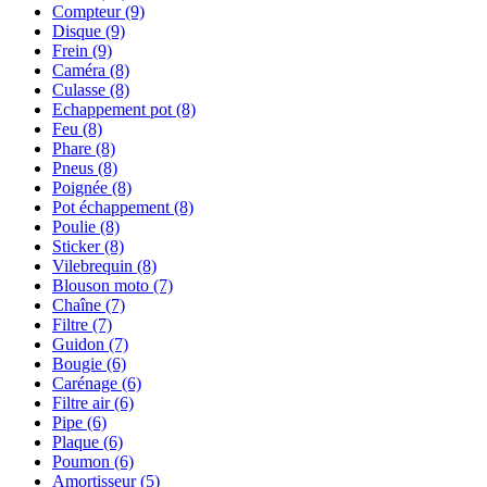
Compteur
(9)
Disque
(9)
Frein
(9)
Caméra
(8)
Culasse
(8)
Echappement pot
(8)
Feu
(8)
Phare
(8)
Pneus
(8)
Poignée
(8)
Pot échappement
(8)
Poulie
(8)
Sticker
(8)
Vilebrequin
(8)
Blouson moto
(7)
Chaîne
(7)
Filtre
(7)
Guidon
(7)
Bougie
(6)
Carénage
(6)
Filtre air
(6)
Pipe
(6)
Plaque
(6)
Poumon
(6)
Amortisseur
(5)