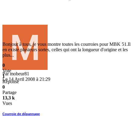
Bonjour à tous, je vous montre toutes les courroies pour MBK 51.Il
en existe plusieurs sortes, celles qui ont la longueur d'origine et les
plus...
0
Vote
Par
mobeur81
1
Le 14 Avril 2008 à 21:29
Réponse
0
Partage
13,3 k
Vues
Courroie de dépannage