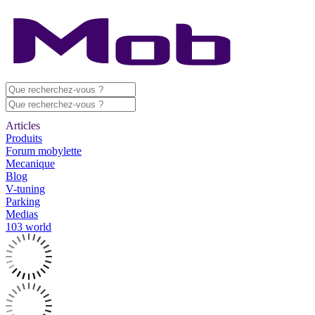
Articles
Produits
Forum mobylette
Mecanique
Blog
V-tuning
Parking
Medias
103 world