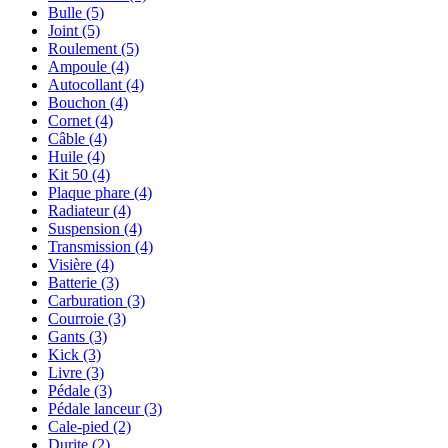
Bulle
(5)
Joint
(5)
Roulement
(5)
Ampoule
(4)
Autocollant
(4)
Bouchon
(4)
Cornet
(4)
Câble
(4)
Huile
(4)
Kit 50
(4)
Plaque phare
(4)
Radiateur
(4)
Suspension
(4)
Transmission
(4)
Visière
(4)
Batterie
(3)
Carburation
(3)
Courroie
(3)
Gants
(3)
Kick
(3)
Livre
(3)
Pédale
(3)
Pédale lanceur
(3)
Cale-pied
(2)
Durite
(2)