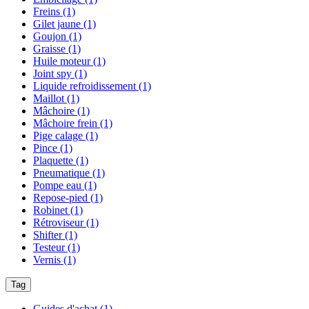
Freins
(1)
Gilet jaune
(1)
Goujon
(1)
Graisse
(1)
Huile moteur
(1)
Joint spy
(1)
Liquide refroidissement
(1)
Maillot
(1)
Mâchoire
(1)
Mâchoire frein
(1)
Pige calage
(1)
Pince
(1)
Plaquette
(1)
Pneumatique
(1)
Pompe eau
(1)
Repose-pied
(1)
Robinet
(1)
Rétroviseur
(1)
Shifter
(1)
Testeur
(1)
Vernis
(1)
Tag
Guides d'achat
(1)