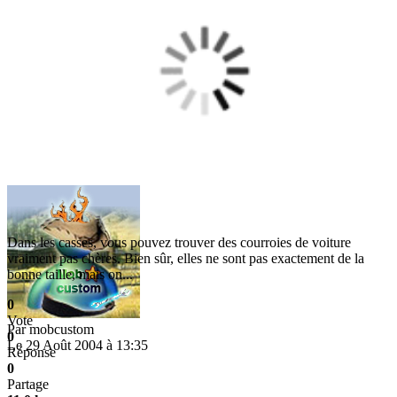
Dans les casses, vous pouvez trouver des courroies de voiture
vraiment pas chères. Bien sûr, elles ne sont pas exactement de la
bonne taille, mais on...
0
Vote
Par
mobcustom
0
Le 29 Août 2004 à 13:35
Réponse
0
Partage