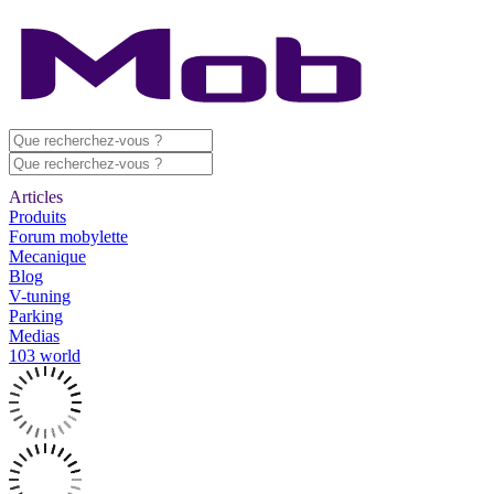
Articles
Produits
Forum mobylette
Mecanique
Blog
V-tuning
Parking
Medias
103 world