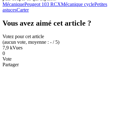
Mécanique
Peugeot 103 RCX
Mécanique cycle
Petites
astuces
Carter
Vous avez aimé cet article ?
Votez pour cet article
(
aucun
vote
, moyenne :
-
/ 5
)
7,9 k
Vues
0
Vote
Partager