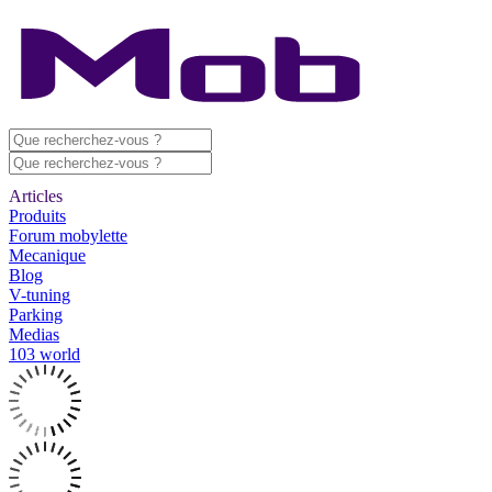
Articles
Produits
Forum mobylette
Mecanique
Blog
V-tuning
Parking
Medias
103 world