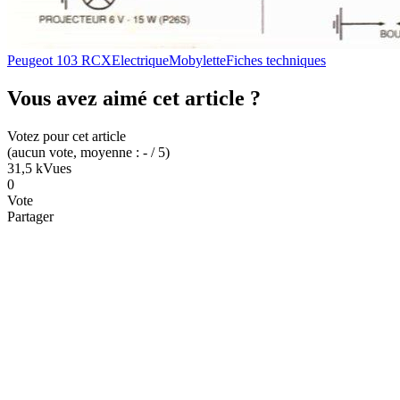
Peugeot 103 RCX
Electrique
Mobylette
Fiches techniques
Vous avez aimé cet article ?
Votez pour cet article
(
aucun
vote
, moyenne :
-
/ 5
)
31,5 k
Vues
0
Vote
Partager