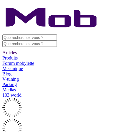
Articles
Produits
Forum mobylette
Mecanique
Blog
V-tuning
Parking
Medias
103 world