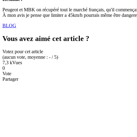
Peugeot et MBK on récupéré tout le marché français, qu'il commençai
À mon avis je pense que limiter a 45km/h pourrais même être dangereux 
BLOG
Vous avez aimé cet article ?
Votez pour cet article
(
aucun
vote
, moyenne :
-
/ 5
)
7,3 k
Vues
0
Vote
Partager