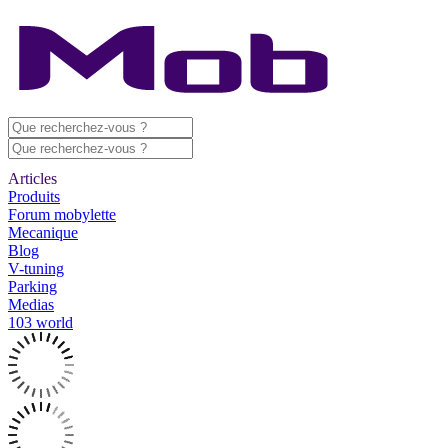
Articles
Produits
Forum mobylette
Mecanique
Blog
V-tuning
Parking
Medias
103 world