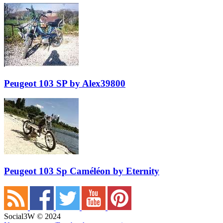
Peugeot 103 SP by Alex39800
Peugeot 103 Sp Caméléon by Eternity
Social3W © 2024