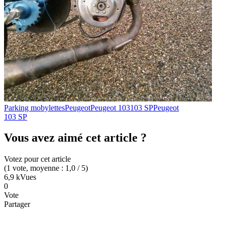
Parking mobylettes
Peugeot
Peugeot 103
103 SP
Peugeot
103 SP
Vous avez aimé cet article ?
Votez pour cet article
(
1
vote
, moyenne :
1,0
/ 5
)
6,9 k
Vues
0
Vote
Partager