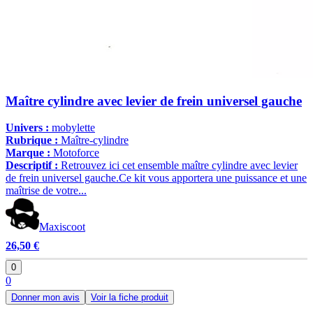
Maître cylindre avec levier de frein universel gauche
Univers :
mobylette
Rubrique :
Maître-cylindre
Marque :
Motoforce
Descriptif :
Retrouvez ici cet ensemble maître cylindre avec levier
de frein universel gauche.Ce kit vous apportera une puissance et une
maîtrise de votre...
Maxiscoot
26,50 €
0
0
Donner mon avis
Voir la fiche produit