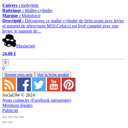
Univers :
mobylette
Rubrique :
Maître-cylindre
Marque :
Motoforce
Descriptif :
Découvrez ce maître cylindre de frein avant avec levier
et support de rétroviseur M10.Celui-ci est livré complet avec son
levier, le support de...
Maxiscoot
24,00 €
0
0
Donner mon avis
Voir la fiche produit
Social3W © 2024
Nous contacter (Facebook messenger)
Mentions légales
Publicité